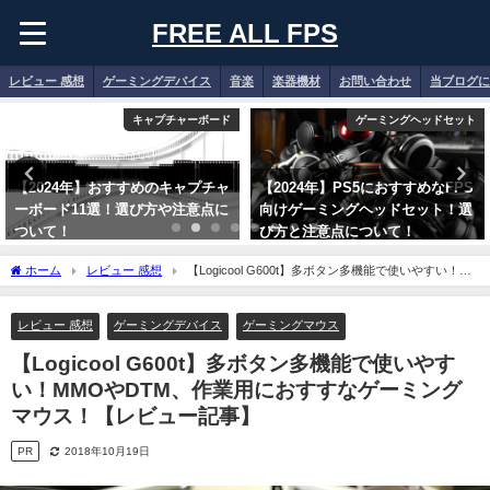
FREE ALL FPS
レビュー 感想
ゲーミングデバイス
音楽
楽器機材
お問い合わせ
当ブログに
キャプチャーボード
ゲーミングヘッドセット
【2024年】おすすめのキャプチャ
【2024年】PS5におすすめなFPS
ーボード11選！選び方や注意点に
向けゲーミングヘッドセット！選
ついて！
び方と注意点について！
2024年1月6日
2024年1月5日
ホーム
レビュー 感想
【Logicool G600t】多ボタン多機能で使いやすい！
MMOやDTM、作業用におすすなゲーミングマウス！【レビュー記事】
レビュー 感想
ゲーミングデバイス
ゲーミングマウス
【Logicool G600t】多ボタン多機能で使いやす
い！MMOやDTM、作業用におすすなゲーミング
マウス！【レビュー記事】
PR
2018年10月19日