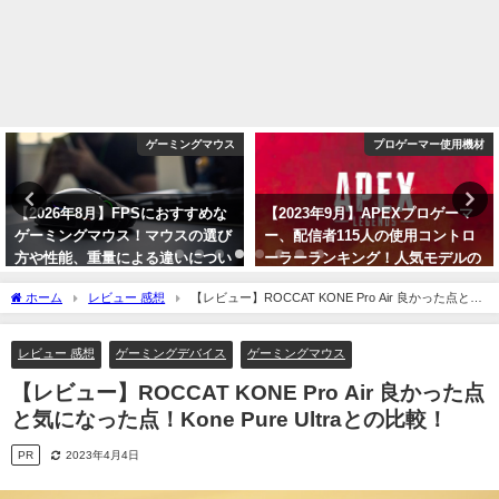
プロゲーマー使用機材
ゲーミングモニター
【2023年9月】APEXプロゲーマ
【2024年】おすすめの360Hzモニ
ー、配信者115人の使用コントロ
ター5選！240Hzモニターとの違
ーラーランキング！人気モデルの
いやメリットとデメリットについ
解説！【PAD】
て！
ホーム
レビュー 感想
【レビュー】ROCCAT KONE Pro Air 良かった点と気
2023年9月7日
2024年1月2日
になった点！Kone Pure Ultraとの比較！
レビュー 感想
ゲーミングデバイス
ゲーミングマウス
【レビュー】ROCCAT KONE Pro Air 良かった点
と気になった点！Kone Pure Ultraとの比較！
PR
2023年4月4日