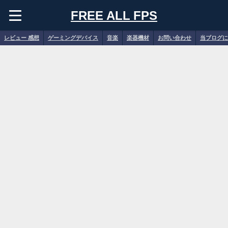
FREE ALL FPS
レビュー 感想
ゲーミングデバイス
音楽
楽器機材
お問い合わせ
当ブログに