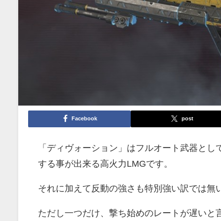
Facebook
post
「ディヴォーション」はフルオート武器とし
する事が出来る高火力LMGです。
それに加えて反動の強さも特別強い訳では無
ただし一つだけ、撃ち始めのレートが遅いと