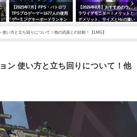
に
【2025年7月】FPS・バトロワ
【2026年8月】おすすめのウルト
ッ
TPSプロゲーマー1677人の使用
ラワイドモニター！メリットと
！
ゲーミングキーボードランキン
デメリット、サイズとHzの違い
グ！人気メーカーとモデルを紹
や実際の使用感について！
介！
ーション 使い方と立ち回りについて！他の武器との比較！【LMG】
2026年8月6日
2025年7月5日
ォーション 使い方と立ち回りについて！他