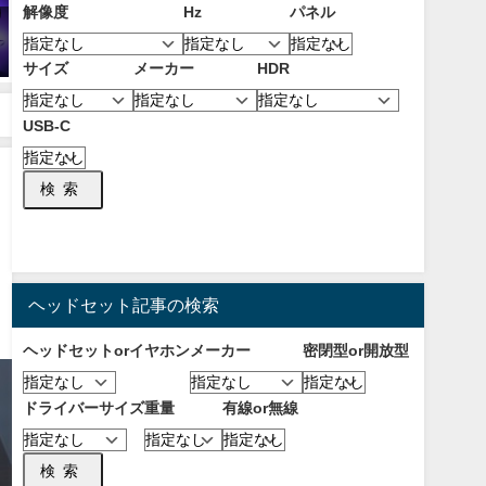
解像度
Hz
パネル
【2026年8月】おすすめのデュア
【OW2】サーバーを変更する方
ルモード対応4K/フルHDモニタ
法！海外サーバーにするメリッ
サイズ
メーカー
HDR
ー！二つの解像度で用途に合わ
トとおすすめなVPNについて！
せて使い分けられる！
【Steam版も可能】
2026年8月1日
2023年10月10日
USB-C
検索
ヘッドセット記事の検索
ヘッドセットorイヤホン
メーカー
密閉型or開放型
ドライバーサイズ
重量
有線or無線
検索