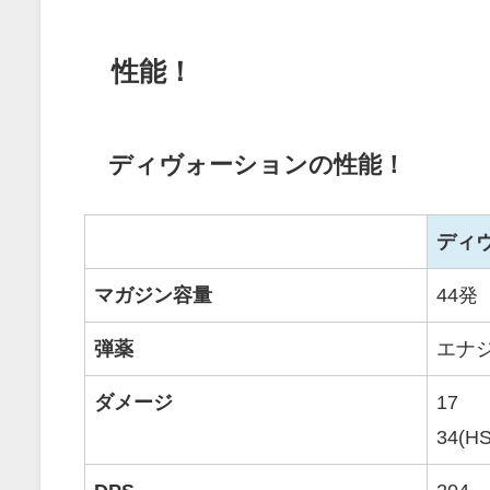
性能！
ディヴォーションの性能！
ディ
マガジン容量
44発
弾薬
エナ
ダメージ
17
34(HS