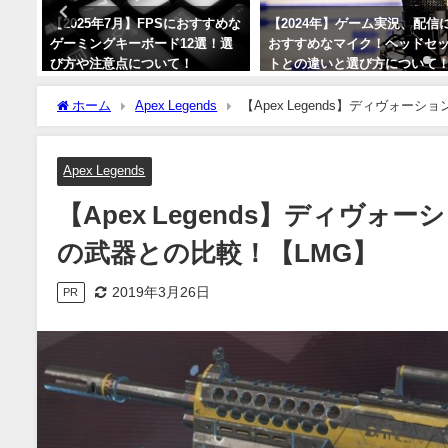
プチ
【2025年7月】FPSにおすすめな
【2024年】ゲーム実況、配信
注意
ゲーミングキーボード12選！選
おすすめなマイク！ヘッドセ
び方や注意点について！
トとの違いと選び方について
【ストリーマー向け】
2025年7月21日
ホーム
Apex Legends
【Apex Legends】ディヴォ
2024年1月8日
Apex Legends
【Apex Legends】ディヴ
の武器との比較！【LMG】
2019年3月26日
PR