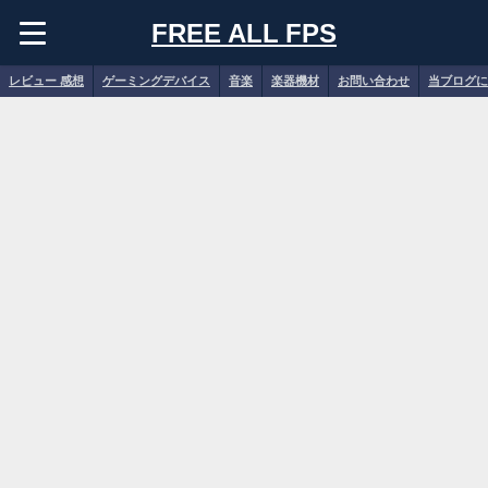
FREE ALL FPS
レビュー 感想
ゲーミングデバイス
音楽
楽器機材
お問い合わせ
当ブログに