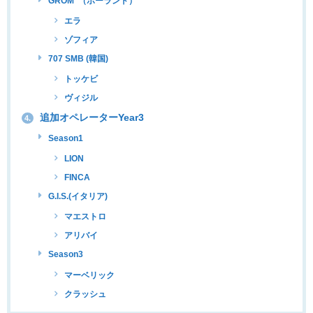
GROM （ポーランド）
エラ
ゾフィア
707 SMB (韓国)
トッケビ
ヴィジル
追加オペレーターYear3
4.
Season1
LION
FINCA
G.I.S.(イタリア)
マエストロ
アリバイ
Season3
マーベリック
クラッシュ