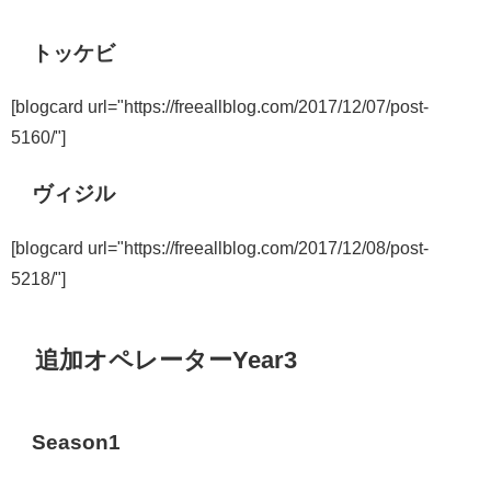
トッケビ
[blogcard url="https://freeallblog.com/2017/12/07/post-
5160/"]
ヴィジル
[blogcard url="https://freeallblog.com/2017/12/08/post-
5218/"]
追加オペレーターYear3
Season1