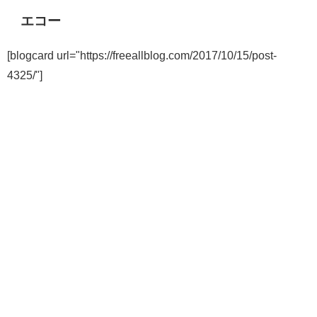
エコー
[blogcard url="https://freeallblog.com/2017/10/15/post-
4325/"]