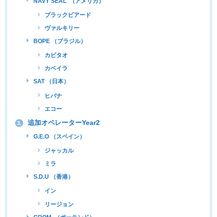
NAVY SEAL （アメリカ）
ブラックビアード
ヴァルキリー
BOPE （ブラジル）
カピタオ
カベイラ
SAT （日本）
ヒバナ
エコー
追加オペレーターYear2
3.
G.E.O （スペイン）
ジャッカル
ミラ
S.D.U （香港）
イン
リージョン