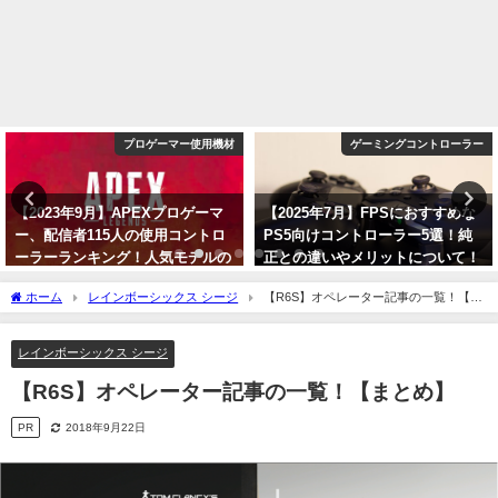
プロゲーマー使用機材
ゲーミングコントローラー
【2023年9月】APEXプロゲーマ
【2025年7月】FPSにおすすめな
ー、配信者115人の使用コントロ
PS5向けコントローラー5選！純
ーラーランキング！人気モデルの
正との違いやメリットについて！
解説！【PAD】
2025年7月26日
ホーム
レインボーシックス シージ
【R6S】オペレーター記事の一覧！【ま
2023年9月7日
とめ】
レインボーシックス シージ
【R6S】オペレーター記事の一覧！【まとめ】
PR
2018年9月22日