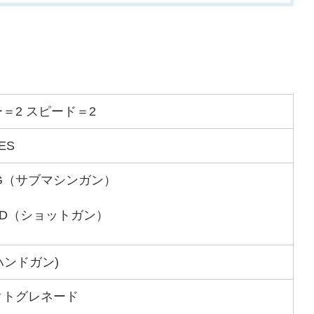
＝2 スピード＝2
ES
SMG（サブマシンガン）
2 SD（ショットガン）
(ハンドガン)
クトグレネード