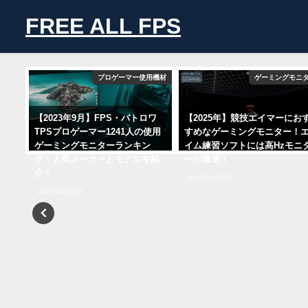
FREE ALL FPS
セット
プロゲーマー使用機材
ゲーミングモニ
信に
【2023年9月】FPS・バトロワ
【2025年】競技エイマーにお
セッ
TPSプロゲーマー1241人の使用
すめなゲーミングモニター！
て！
ゲーミングモニターランキン
イム練習ソフトには高Hzモニ
グ！人気メーカーとモデルを紹
ーが最適！
介！
2025年6月2日
2023年9月3日