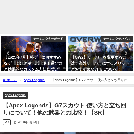
ゲーミングキーボード
ゲーミングデバイス
【2025年7月】格ゲーにおすすめ
【OW2】サーバーを変更する方
なゲーミングキーボード！選び方
法！海外サーバーにするメリット
と効果的なカスタム方法につい
とおすすめなVPNについて！
て！【スト6/鉄拳8】
【Steam版も可能】
ホーム
Apex Legends
【Apex Legends】G7スカウト 使い方と立ち回りにつ
2025年7月25日
2023年10月10日
いて！他の武器との比較！【SR】
Apex Legends
【Apex Legends】G7スカウト 使い方と立ち回
りについて！他の武器との比較！【SR】
PR
2019年3月24日