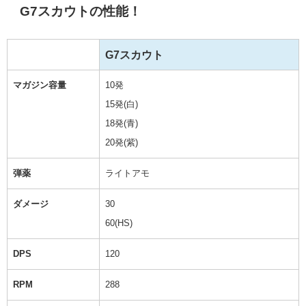
G7スカウトの性能！
G7スカウト
マガジン容量
10発
15発(白)
18発(青)
20発(紫)
弾薬
ライトアモ
ダメージ
30
60(HS)
DPS
120
RPM
288