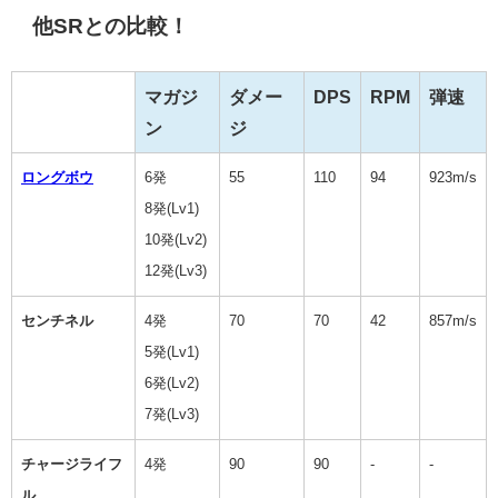
他SRとの比較！
マガジ
ダメー
DPS
RPM
弾速
ン
ジ
ロングボウ
6発
55
110
94
923m/s
8発(Lv1)
10発(Lv2)
12発(Lv3)
センチネル
4発
70
70
42
857m/s
5発(Lv1)
6発(Lv2)
7発(Lv3)
チャージライフ
4発
90
90
-
-
ル