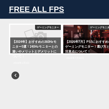
FREE ALL FPS
ニター
ゲーミングモニター
ゲーミングモニ
zモ
【2026年7月】PS5におすすめな
【2026年8月】FPSにおすす
との
ゲーミングモニター！選び方と
ゲーミングモニター19選！解
トに
注意点について！
度・Hz・サイズ・パネルの選
方も解説！
2026年7月30日
2026年8月1日