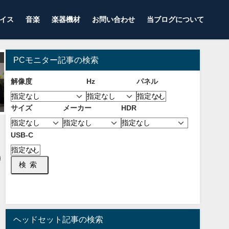
イス
音楽
楽器機材
お問い合わせ
当ブログについて
ゲーミングデバイス
プロゲーマー使用機材
PCモニター記事の検索
解像度
Hz
パネル
【OW2】サーバーを変更する方
【2023年9月】APEXプロゲーマ
法！海外サーバーにするメリッ
ー、配信者115人の使用コントロ
サイズ
メーカー
HDR
トとおすすめなVPNについて！
ーラーランキング！人気モデル
【Steam版も可能】
の解説！【PAD】
2023年10月10日
2023年9月7日
USB-C
検索
ヘッドセット記事の検索