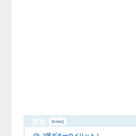
目次
[
hide
]
7弦ギターのメリット！