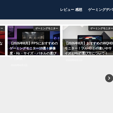
レビュー 感想
ゲーミングデバ
ター
ゲーミングモニター
ゲーミングヘッドセット
めの
【2026年8月】おすすめのWQHD
【2024年】ゲーム実況、配信に
像
モニター！フルHDとの違いやサ
おすすめなマイク！ヘッドセッ
び
イズとHzの選び方について！
トとの違いと選び方について！
【ストリーマー向け】
2026年8月1日
2024年1月8日