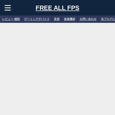
FREE ALL FPS
レビュー 感想
ゲーミングデバイス
音楽
楽器機材
お問い合わせ
当ブログに