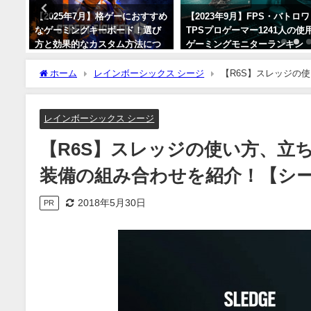
ワ
【2025年7月】格ゲーにおすすめ
【2023年9月】FPS・バトロワ
使用
なゲーミングキーボード！選び
TPSプロゲーマー1241人の使
キン
方と効果的なカスタム方法につ
ゲーミングモニターランキン
を紹
いて！【スト6/鉄拳8】
グ！人気メーカーとモデルを
介！
ホーム
レインボーシックス シージ
【R6S】スレッジの
2025年7月25日
【シージ】
2023年9月3日
レインボーシックス シージ
【R6S】スレッジの使い方、立
装備の組み合わせを紹介！【シ
2018年5月30日
PR