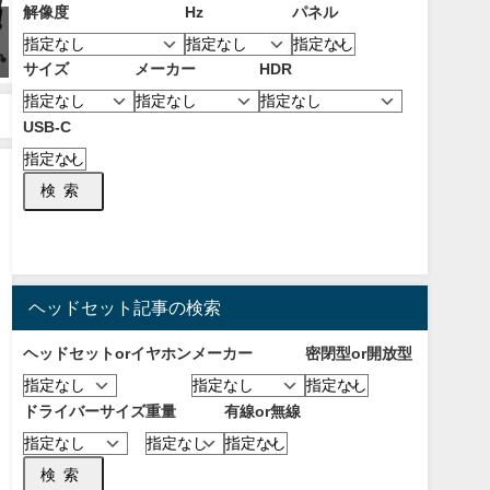
解像度
Hz
パネル
【ハンドウォーマー】手が寒い
【2025年7月】PCにおすすめな
ゲーマーにおすすめ！手を温め
FPS向けコントローラー！
サイズ
メーカー
HDR
るおすすめな便利グッズ！【PC
Steamの設定を使うメリットと
】
選び方について！【パッド】
2019年8月7日
2025年7月26日
USB-C
検索
ヘッドセット記事の検索
ヘッドセットorイヤホン
メーカー
密閉型or開放型
ドライバーサイズ
重量
有線or無線
検索