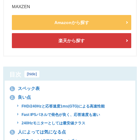
MAXZEN
Amazonから探す
楽天から探す
目次
[
hide
]
スペック表
1.
良い点
2.
FHD/240Hzと応答速度1ms(GTG)による高速性能
Fast IPSパネルで発色が良く、応答速度も速い
240Hzモニターとしては最安値クラス
人によっては気になる点
3.