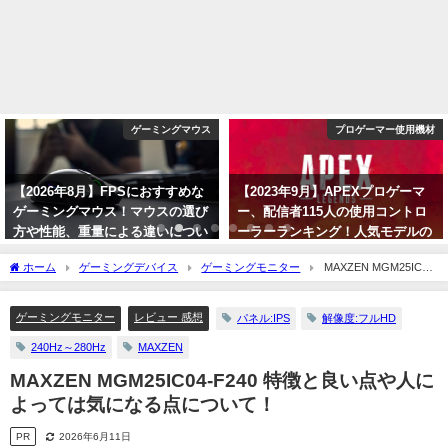
ゲーミングマウス
プロゲーマー使用機材
【2026年8月】FPSにおすすめな
【2023年9月】APEXプロゲーマ
ゲーミングマウス！マウスの選び
ー、配信者115人の使用コントロ
方や性能、重量による違いについ
ーラーランキング！人気モデルの
て ！
解説！【PAD】
ホーム
ゲーミングデバイス
ゲーミングモニター
MAXZEN MGM25IC04-
2026年8月5日
2023年9月7日
F240 特徴と良い点や人によっては気になる点について！
ゲーミングモニター
レビュー 感想
パネル:IPS
解像度:フルHD
240Hz～280Hz
MAXZEN
MAXZEN MGM25IC04-F240 特徴と良い点や人に
よっては気になる点について！
PR
2026年6月11日