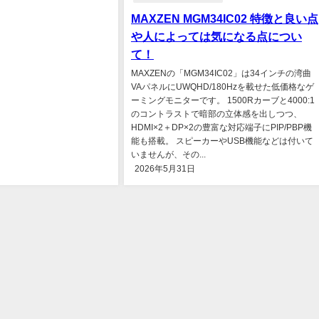
MAXZEN MGM34IC02 特徴と良い点
や人によっては気になる点につい
て！
MAXZENの「MGM34IC02」は34インチの湾曲
VAパネルにUWQHD/180Hzを載せた低価格なゲ
ーミングモニターです。 1500Rカーブと4000:1
のコントラストで暗部の立体感を出しつつ、
HDMI×2＋DP×2の豊富な対応端子にPIP/PBP機
能も搭載。 スピーカーやUSB機能などは付いて
いませんが、その...
2026年5月31日