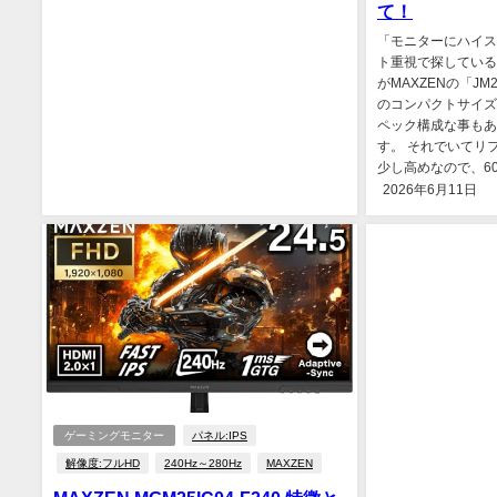
て！
「モニターにハイス
ト重視で探している
がMAXZENの「JM2
のコンパクトサイズ
ペック構成な事もあ
す。 それでいてリフ
少し高めなので、60H
2026年6月11日
ゲーミングモニター
パネル:IPS
解像度:フルHD
240Hz～280Hz
MAXZEN