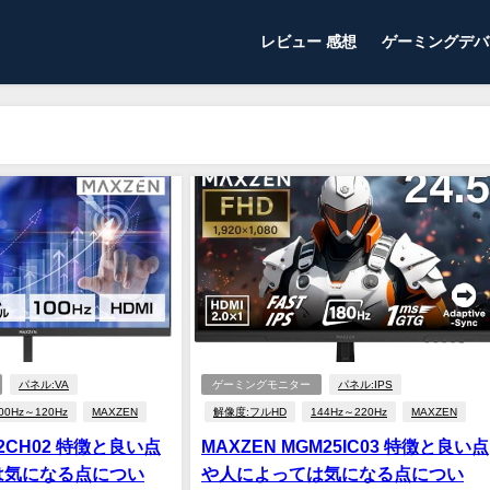
レビュー 感想
ゲーミングデバ
パネル:VA
ゲーミングモニター
パネル:IPS
00Hz～120Hz
MAXZEN
解像度:フルHD
144Hz～220Hz
MAXZEN
22CH02 特徴と良い点
MAXZEN MGM25IC03 特徴と良い点
は気になる点につい
や人によっては気になる点につい