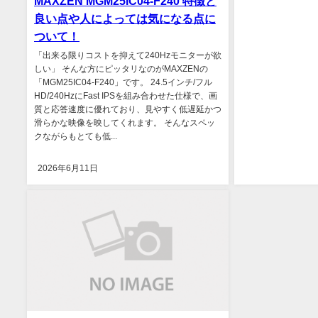
MAXZEN MGM25IC04-F240 特徴と
良い点や人によっては気になる点に
ついて！
「出来る限りコストを抑えて240Hzモニターが欲
しい」 そんな方にピッタリなのがMAXZENの
「MGM25IC04-F240」です。 24.5インチ/フル
HD/240HzにFast IPSを組み合わせた仕様で、画
質と応答速度に優れており、見やすく低遅延かつ
滑らかな映像を映してくれます。 そんなスペッ
クながらもとても低...
2026年6月11日