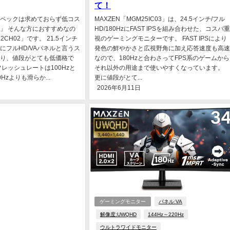
て！
ペックは求めておらず低コス
MAXZEN「MGM25IC03」は、24.5インチ/フル
」 そんな方におすすめなの
HD/180HzにFAST IPSを組み合わせた、コスパ重
2CH02」です。 21.5インチ
視のゲーミングモニターです。 FAST IPSにより
にフルHD/VAパネルと言うス
発色の鮮やかさと広視野角に加え応答速度も高速
り、値段がとても低価格で
なので、180Hzと合わさってFPS系のゲームから
レッシュレートは100Hzと
それ以外の用途まで使いやすくなっています。
zよりも滑らか...
更に値段がとて...
2026年6月11日
ゲーミングモニター
パネル:VA
解像度:UWQHD
144Hz～220Hz
ウルトラワイドモニター