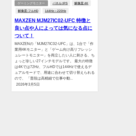
ゲーミングモニター
パネル:IPS
解像度:4K
解像度:フルHD
144Hz～220Hz
MAXZEN MJM27IC02-UFC 特徴と
良い点や人によっては気になる点に
ついて！
MAXZENの「MJM27IC02-UFC」は、1台で「作
業用4Kモニター」と「ゲーム向け高リフレッシ
ュレートモニター」を両立したい人に刺さる、ち
ょっと珍しい27インチモデルです。 最大の特徴
は4Kでは72Hz、フルHDでは144Hzで使えるデ
ュアルモードで、用途に合わせて切り替えられる
ので、 「普段は高精細で仕事や動...
2026年3月5日