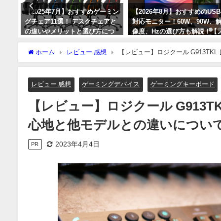
Kモ
【2025年7月】おすすめゲーミン
【2026年8月】おすすめのUSB
ッ
グチェア11選！ デスクチェアと
対応モニター！60W、90W、
の違いやメリットと選び方につ
像度、Hzの選び方も解説！【
いて！
ートPC向け】
ホーム
レビュー 感想
【レビュー】ロジクール G913T
2025年7月22日
2026年8月1日
タイル】
レビュー 感想
ゲーミングデバイス
ゲーミングキーボード
【レビュー】ロジクール G913
心地と他モデルとの違いについ
2023年4月4日
PR