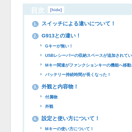
目次
[
hide
]
スイッチによる違いについて！
1.
G913との違い！
2.
Gキーが無い！
USBレシーバーの収納スペースが追加されて
Mキー関連がファンクションキーの機能へ移動
バッテリー持続時間が長くなった！
外観と内容物！
3.
付属物
外観
設定と使い方について！
4.
Mキーの使い方について！