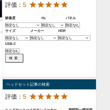
評価：
5
【2024年】おすすめのキャプチ
【2026年8月】おすすめのウルト
ャーボード11選！選び方や注意
ラワイドモニター！メリットと
点について！
デメリット、サイズとHzの違い
解像度
Hz
パネル
や実際の使用感について！
2024年1月6日
2026年8月6日
サイズ
メーカー
HDR
USB-C
検索
ヘッドセット記事の検索
評価：
5
ヘッドセットorイヤホン
メーカー
密閉型or開放型