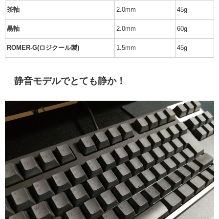
茶軸
2.0mm
45g
黒軸
2.0mm
60g
ROMER-G(ロジクール製)
1.5mm
45g
静音モデルでとても静か！