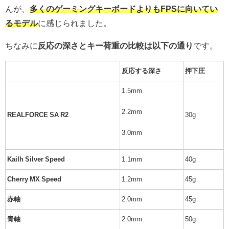
んが、
多くのゲーミングキーボードよりもFPSに向いてい
るモデル
に感じられました。
ちなみに
反応の深さとキー荷重の比較は以下の通り
です。
反応する深さ
押下圧
1.5mm
2.2mm
REALFORCE SA R2
30g
3.0mm
Kailh Silver Speed
1.1mm
40g
Cherry MX Speed
1.2mm
45g
赤軸
2.0mm
45g
青軸
2.0mm
50g