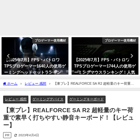
プロゲーマー使用機材
プロゲーマー使用機材
【2025年7月】FPS・バトロワ
【2025年7月】FPS・バトロワ
TPSプロゲーマー1640人の使用ゲ
TPSプロゲーマー1744人の使用ゲ
ーミングヘッドセットランキン
ーミングマウスランキング！人気
グ！人気メーカーとモデルを紹
メーカーとモデルを紹介！
ホーム
レビュー 感想
【東プレ】REALFORCE SA R2 超軽量のキー荷重で
介！
2025年7月2日
素早く打ちやすい静音キーボード！【レビュー】
2025年7月7日
レビュー 感想
ゲーミングデバイス
ゲーミングキーボード
【東プレ】REALFORCE SA R2 超軽量のキー荷
重で素早く打ちやすい静音キーボード！【レビュ
ー】
PR
2023年4月4日