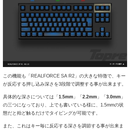
この機能も「REALFORCE SA R2」の大きな特徴で、キー
が反応する押し込み深さを3段階で調整する事が出来ます。
具体的な深さについては「
1.5mm
」「
2.2mm
」「
3.0mm
」
の三つになっており、上でも書いている様に、1.5mmの状
態だと殆ど触るだけでタイピングが可能です。
また、これはキー毎に反応する深さを調節する事が出来ま