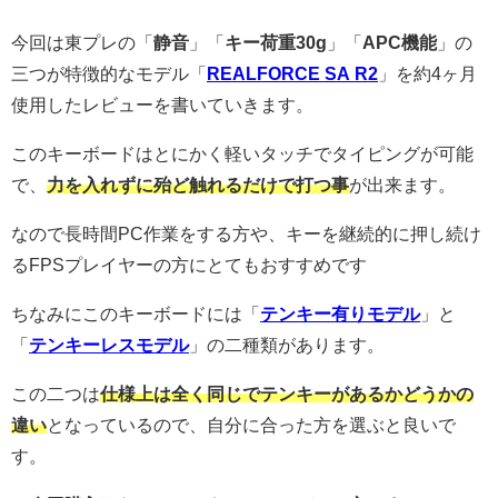
今回は東プレの「
静音
」「
キー荷重30g
」「
APC機能
」の
三つが特徴的なモデル「
REALFORCE SA R2
」を約4ヶ月
使用したレビューを書いていきます。
このキーボードはとにかく軽いタッチでタイピングが可能
で、
力を入れずに殆ど触れるだけで打つ事
が出来ます。
なので長時間PC作業をする方や、キーを継続的に押し続け
るFPSプレイヤーの方にとてもおすすめです
ちなみにこのキーボードには「
テンキー有りモデル
」と
「
テンキーレスモデル
」の二種類があります。
この二つは
仕様上は全く同じでテンキーがあるかどうかの
違い
となっているので、自分に合った方を選ぶと良いで
す。