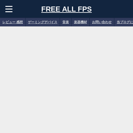
FREE ALL FPS
レビュー 感想
ゲーミングデバイス
音楽
楽器機材
お問い合わせ
当ブログに