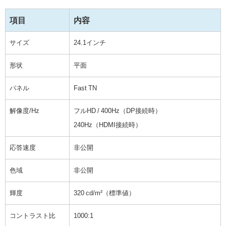
項目
内容
サイズ
24.1インチ
形状
平面
パネル
Fast TN
解像度/Hz
フルHD / 400Hz（DP接続時）
240Hz（HDMI接続時）
応答速度
非公開
色域
非公開
輝度
320 cd/m²（標準値）
コントラスト比
1000:1