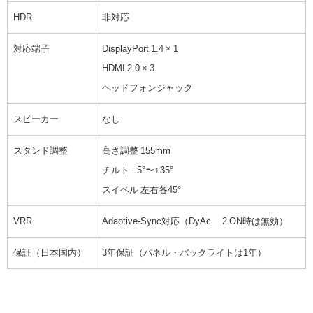
HDR
非対応
対応端子
DisplayPort 1.4 × 1
HDMI 2.0 × 3
ヘッドフォンジャック
スピーカー
なし
スタンド調整
高さ調整 155mm
チルト −5°〜+35°
スイベル 左右各45°
VRR
Adaptive-Sync対応（DyAc™ 2 ON時は無効）
保証（日本国内）
3年保証（パネル・バックライトは1年）