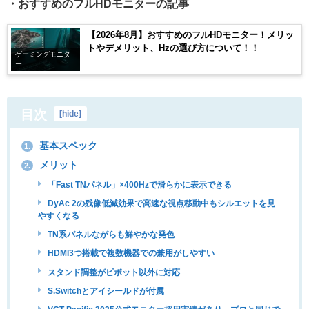
・おすすめのフルHDモニターの記事
【2026年8月】おすすめのフルHDモニター！メリッ
トやデメリット、Hzの選び方について！！
ゲーミングモニタ
ー
目次
[
hide
]
基本スペック
1.
メリット
2.
「Fast TNパネル」×400Hzで滑らかに表示できる
DyAc 2の残像低減効果で高速な視点移動中もシルエットを見
やすくなる
TN系パネルながらも鮮やかな発色
HDMI3つ搭載で複数機器での兼用がしやすい
スタンド調整がピボット以外に対応
S.Switchとアイシールドが付属