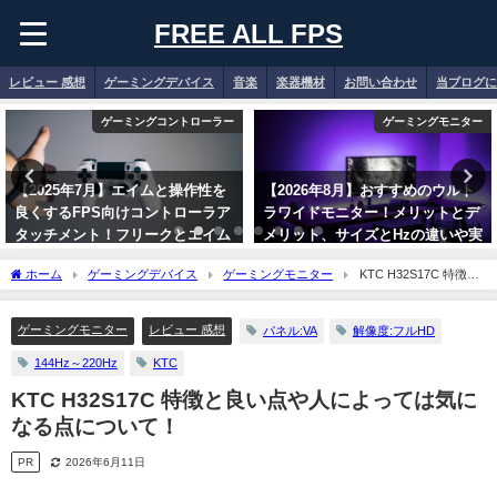
FREE ALL FPS
レビュー 感想
ゲーミングデバイス
音楽
楽器機材
お問い合わせ
当ブログに
ゲーミングコントローラー
ゲーミングモニター
【2025年7月】エイムと操作性を
【2026年8月】おすすめのウルト
良くするFPS向けコントローラア
ラワイドモニター！メリットとデ
タッチメント！フリークとエイム
メリット、サイズとHzの違いや実
リングのメリットについて！
際の使用感について！
ホーム
ゲーミングデバイス
ゲーミングモニター
KTC H32S17C 特徴と
【PS4/PS5】
2026年8月6日
良い点や人によっては気になる点について！
2025年7月26日
ゲーミングモニター
レビュー 感想
パネル:VA
解像度:フルHD
144Hz～220Hz
KTC
KTC H32S17C 特徴と良い点や人によっては気に
なる点について！
PR
2026年6月11日