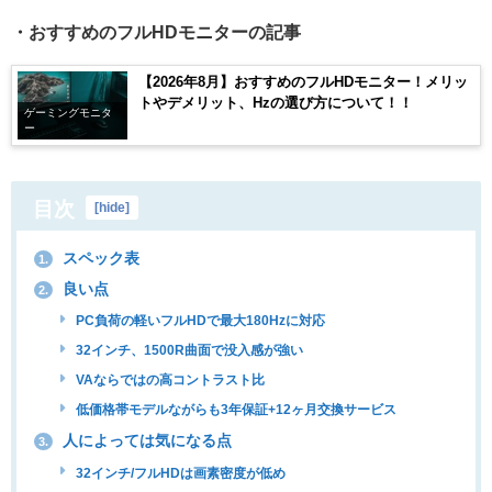
・おすすめのフルHDモニターの記事
【2026年8月】おすすめのフルHDモニター！メリッ
トやデメリット、Hzの選び方について！！
ゲーミングモニタ
ー
目次
[
hide
]
スペック表
1.
良い点
2.
PC負荷の軽いフルHDで最大180Hzに対応
32インチ、1500R曲面で没入感が強い
VAならではの高コントラスト比
低価格帯モデルながらも3年保証+12ヶ月交換サービス
人によっては気になる点
3.
32インチ/フルHDは画素密度が低め