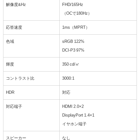
解像度&Hz
FHD/165Hz
（OCで180Hz）
応答速度
1ms（MPRT）
色域
sRGB 122%
DCI-P3 97%
輝度
350 cd/㎡
コントラスト比
3000:1
HDR
対応
対応端子
HDMI 2.0×2
DisplayPort 1.4×1
イヤホン端子
スピーカー
なし