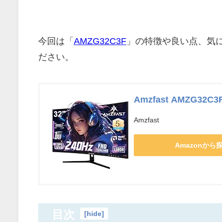
今回は「
AMZG32C3F
」の特徴や良い点、気
ださい。
Amzfast AMZG32C3
Amzfast
Amazonから
目次
[
hide
]