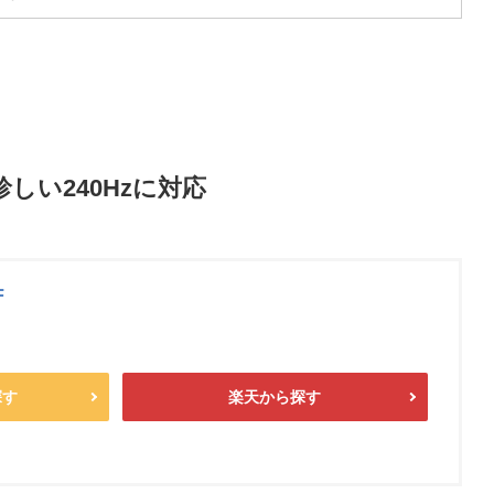
しい240Hzに対応
F
探す
楽天から探す