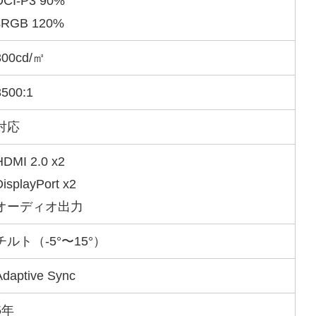
DCI-P3 90%
sRGB 120%
300cd/㎡
3500:1
対応
HDMI 2.0 x2
DisplayPort x2
オーディオ出力
チルト（-5°〜15°）
Adaptive Sync
5年