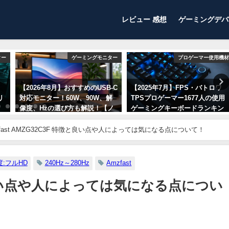
レビュー 感想
ゲーミングデバ
ター
ゲーミングモニター
プロゲーマー使用機材
【2026年8月】おすすめのUSB-C
【2025年7月】FPS・バトロワ
リ
対応モニター！60W、90W、解
TPSプロゲーマー1677人の使用
！
像度、Hzの選び方も解説！【ノ
ゲーミングキーボードランキン
ートPC向け】
グ！人気メーカーとモデルを紹
介！
zfast AMZG32C3F 特徴と良い点や人によっては気になる点について！
2026年8月1日
2025年7月5日
:フルHD
240Hz～280Hz
Amzfast
特徴と良い点や人によっては気になる点につい