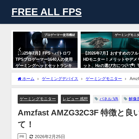
FREE ALL FPS
ニター
プロゲーマー使用機材
ゲーミングモニ
すめの
【2025年7月】FPS・バトロワ
【2026年7月】おすすめのフル
解像
TPSプロゲーマー1640人の使用
HDモニター！メリットやデメ
選び
ゲーミングヘッドセットランキ
ット、Hzの選び方について！
ング！人気メーカーとモデルを
2026年7月30日
紹介！
ホーム
ゲーミングデバイス
ゲーミングモニター
Am
2025年7月7日
ゲーミングモニター
レビュー 感想
パネル:VA
解像度
Amzfast AMZG32C3F 
て！
2026年2月25日
PR