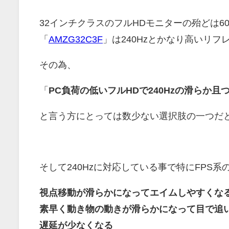
32インチクラスのフルHDモニターの殆どは60
「
AMZG32C3F
」は240Hzとかなり高いリ
その為、
「
PC負荷の低いフルHDで240Hzの滑らか
と言う方にとっては数少ない選択肢の一つだ
そして240Hzに対応している事で特にFPS
視点移動が滑らかになってエイムしやすくな
素早く動き物の動きが滑らかになって目で追
遅延が少なくなる