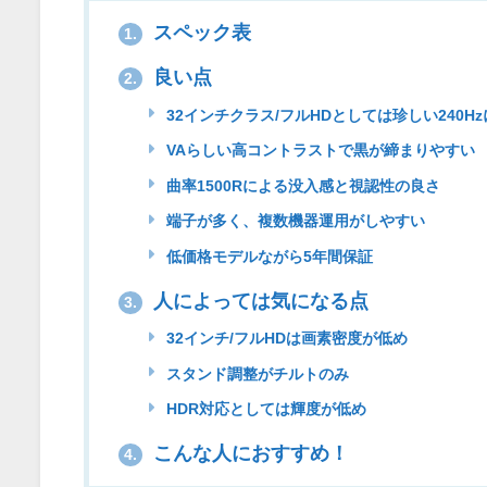
スペック表
1.
良い点
2.
32インチクラス/フルHDとしては珍しい240H
VAらしい高コントラストで黒が締まりやすい
曲率1500Rによる没入感と視認性の良さ
端子が多く、複数機器運用がしやすい
低価格モデルながら5年間保証
人によっては気になる点
3.
32インチ/フルHDは画素密度が低め
スタンド調整がチルトのみ
HDR対応としては輝度が低め
こんな人におすすめ！
4.