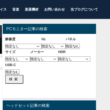
イス
音楽
楽器機材
お問い合わせ
当ブログについて
プロゲーマー使用機材
レビュー 感想
PCモニター記事の検索
解像度
Hz
パネル
【2025年7月】FPS・バトロワ
【ハンドウォーマー】手が寒い
TPSプロゲーマー1664人の使用
ゲーマーにおすすめ！手を温め
サイズ
メーカー
HDR
マウスパッドランキング！人気
るおすすめな便利グッズ！【PC
メーカーとモデルを紹介！
】
2025年7月2日
2019年8月7日
USB-C
検索
ヘッドセット記事の検索