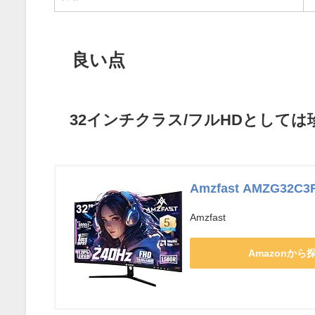
良い点
32インチクラス/フルHDとしては珍
Amzfast AMZG32C3
Amzfast
Amazonから