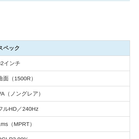
スペック
32インチ
曲面（1500R）
VA（ノングレア）
フルHD／240Hz
1ms（MPRT）