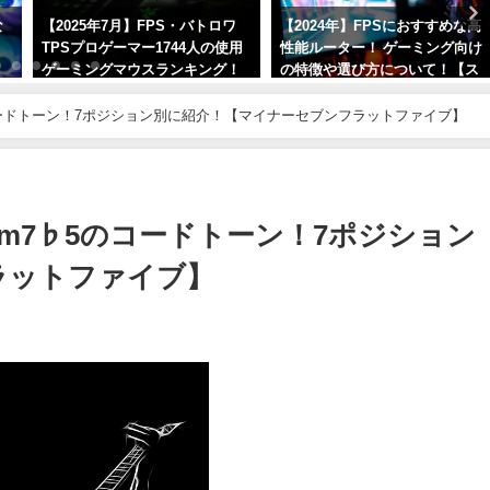
な
【2025年7月】FPS・バトロワ
【2024年】FPSにおすすめな高
TPSプロゲーマー1744人の使用
性能ルーター！ ゲーミング向け
と
ゲーミングマウスランキング！
の特徴や選び方について！【ス
人気メーカーとモデルを紹介！
マホにも最適！】
コードトーン！7ポジション別に紹介！【マイナーセブンフラットファイブ】
2025年7月2日
2024年1月8日
m7♭5のコードトーン！7ポジション
ラットファイブ】