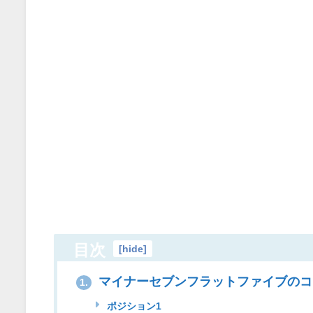
目次
[
hide
]
マイナーセブンフラットファイブのコ
1.
ポジション1