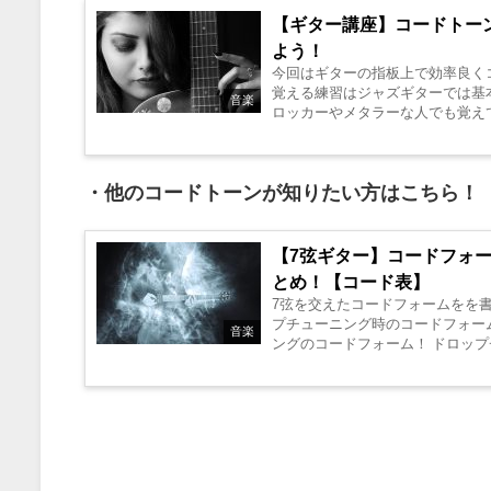
【ギター講座】コードトー
よう！
今回はギターの指板上で効率良く
覚える練習はジャズギターでは基
音楽
ロッカーやメタラーな人でも覚え
覚える事にも繋がる...
・他のコードトーンが知りたい方はこちら！
【7弦ギター】コードフォ
とめ！【コード表】
7弦を交えたコードフォームをを
プチューニング時のコードフォー
音楽
ングのコードフォーム！ ドロップ