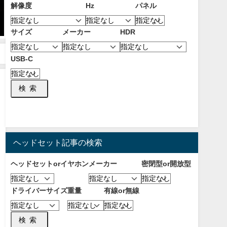
解像度
Hz
パネル
【2026年8月】おすすめのデュア
【2025年7月】FPS・バトロワ
ルモード対応4K/フルHDモニタ
TPSプロゲーマー1664人の使用
サイズ
メーカー
HDR
ー！二つの解像度で用途に合わ
マウスパッドランキング！人気
せて使い分けられる！
メーカーとモデルを紹介！
2026年8月1日
2025年7月2日
USB-C
検索
ヘッドセット記事の検索
ヘッドセットorイヤホン
メーカー
密閉型or開放型
ドライバーサイズ
重量
有線or無線
検索