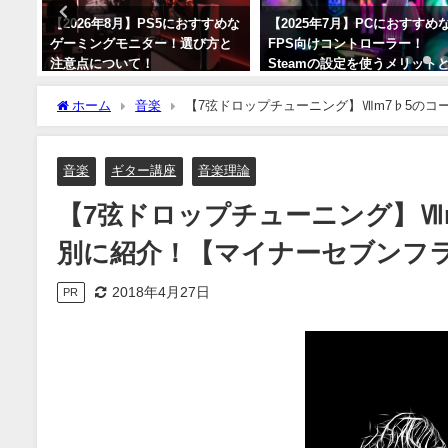
る方
【2026年8月】PS5におすすめな
【2025年7月】PCにおすすめ
リッ
ゲーミングモニター！選び方と
FPS向けコントローラー！
て！
注意点について！
Steamの設定を使うメリット
選び方について！【パッド】
2026年8月6日
ホーム
音楽
【7弦ドロップチューニング】Ⅶm7♭5の
2025年7月26日
音楽
ギター講座
音楽理論
【7弦ドロップチューニング】Ⅶ
別に紹介！【マイナーセブンフ
2018年4月27日
PR