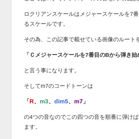
ロクリアンスケールはメジャースケールを7
るスケールです。
その為、この記事で載せている画像のルート
「Ｃメジャースケールを7
番目のBから弾き始
と言う事になります。
そしてm7のコードトーンは
R
、
m3
、
dim5
、
m7
「
」
の4つの音なのでこの四つの音を順番に弾け
ます。