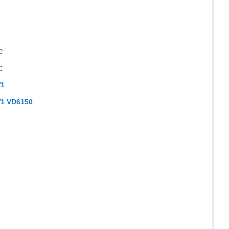
C
C
V1
1 VD6150