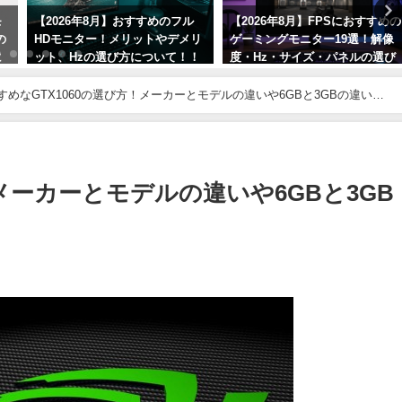
モ
【2026年8月】おすすめのフル
【2026年8月】FPSにおすすめの
の
HDモニター！メリットやデメリ
ゲーミングモニター19選！解像
に
ット、Hzの選び方について！！
度・Hz・サイズ・パネルの選び
方も解説！
2026年8月6日
すめなGTX1060の選び方！メーカーとモデルの違いや6GBと3GBの違いに
2026年8月1日
！メーカーとモデルの違いや6GBと3GB