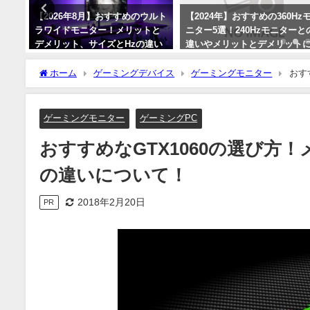
る方
【2026年8月】おすすめのウルト
【2024年】おすすめの360Hz
リッ
ラワイドモニター！メリットと
ニター5選！240Hzモニターと
て！
デメリット、サイズとHzの違い
違いやメリットとデメリット
や実際の使用感について！
ついて！
ホーム
ゲーミングデバイス
ゲーミングモニター
おす
2026年8月6日
2024年1月2日
ついて！
ゲーミングモニター
ゲーミングPC
おすすめなGTX1060の選び方
の違いについて！
2018年2月20日
PR