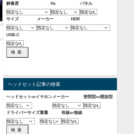
解像度
Hz
パネル
【2026年8月】おすすめの有機
【2026年8月】PS5におすすめな
ELモニター！液晶との違いやメ
ゲーミングモニター！選び方と
サイズ
メーカー
HDR
リットとデメリットについて！
注意点について！
【OLED】
2026年8月6日
2026年8月6日
USB-C
検索
ヘッドセット記事の検索
ヘッドセットorイヤホン
メーカー
密閉型or開放型
ドライバーサイズ
重量
有線or無線
検索