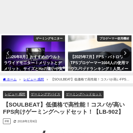
ゲーミングモニター
プロゲーマー使用機材
【2026年8月】おすすめのウルト
【2025年7月】FPS・バトロワ
ラワイドモニター！メリットとデ
TPSプロゲーマー1664人の使用マ
メリット、サイズとHzの違いや実
ウスパッドランキング！人気メー
際の使用感について！
カーとモデルを紹介！
ホーム
レビュー 感想
【SOULBEAT】低価格で高性能！コスパが高いFPS向
2026年8月6日
2025年7月2日
けゲーミングヘッドセット！【LB-902】
レビュー 感想
ゲーミングデバイス
ゲーミングヘッドセット
【SOULBEAT】低価格で高性能！コスパが高い
FPS向けゲーミングヘッドセット！【LB-902】
PR
2018年2月9日