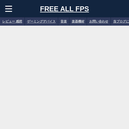
FREE ALL FPS
レビュー 感想
ゲーミングデバイス
音楽
楽器機材
お問い合わせ
当ブログに