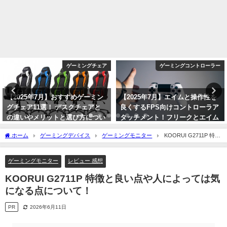
ゲーミングチェア
ゲーミングコントローラー
【2025年7月】おすすめゲーミン
【2025年7月】エイムと操作性を
グチェア11選！ デスクチェアと
良くするFPS向けコントローラア
の違いやメリットと選び方につい
タッチメント！フリークとエイム
て！
リングのメリットについて！
ホーム
ゲーミングデバイス
ゲーミングモニター
KOORUI G2711P 特徴
【PS4/PS5】
2025年7月22日
と良い点や人によっては気になる点について！
2025年7月26日
ゲーミングモニター
レビュー 感想
KOORUI G2711P 特徴と良い点や人によっては気
になる点について！
PR
2026年6月11日