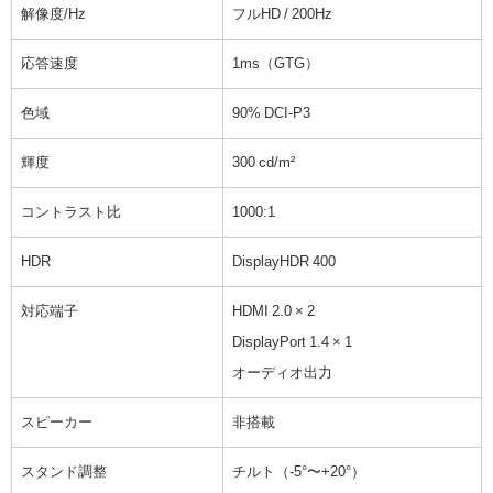
解像度/Hz
フルHD / 200Hz
応答速度
1ms（GTG）
色域
90% DCI-P3
輝度
300 cd/m²
コントラスト比
1000:1
HDR
DisplayHDR 400
対応端子
HDMI 2.0 × 2
DisplayPort 1.4 × 1
オーディオ出力
スピーカー
非搭載
スタンド調整
チルト（-5°〜+20°）