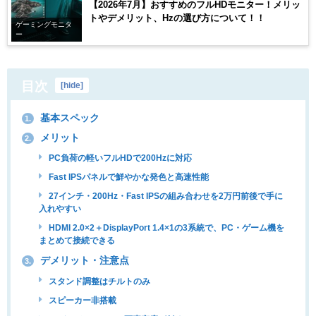
【2026年7月】おすすめのフルHDモニター！メリッ
トやデメリット、Hzの選び方について！！
ゲーミングモニタ
ー
目次
[
hide
]
基本スペック
1.
メリット
2.
PC負荷の軽いフルHDで200Hzに対応
Fast IPSパネルで鮮やかな発色と高速性能
27インチ・200Hz・Fast IPSの組み合わせを2万円前後で手に
入れやすい
HDMI 2.0×2＋DisplayPort 1.4×1の3系統で、PC・ゲーム機を
まとめて接続できる
デメリット・注意点
3.
スタンド調整はチルトのみ
スピーカー非搭載