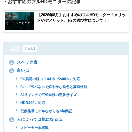
・おすすめのフルHDモニターの記事
【2026年8月】おすすめのフルHDモニター！メリッ
トやデメリット、Hzの選び方について！！
ゲーミングモニタ
ー
目次
[
hide
]
スペック表
1.
良い点
2.
PC負荷の軽いフルHDで240Hzに対応
Fast IPSパネルで鮮やかな発色と高速性能
24.5インチでFPS向けの定番サイズ
HDR400に対応
低価格帯モデルながらも3年保証
人によっては気になる点
3.
スピーカー非搭載