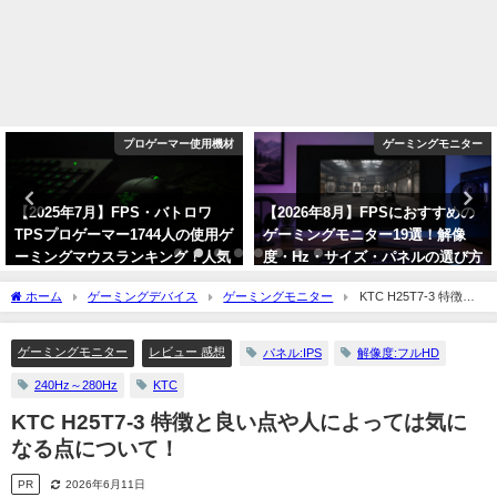
プロゲーマー使用機材
ゲーミングモニター
【2025年7月】FPS・バトロワ
【2026年8月】FPSにおすすめの
TPSプロゲーマー1744人の使用ゲ
ゲーミングモニター19選！解像
ーミングマウスランキング！人気
度・Hz・サイズ・パネルの選び方
メーカーとモデルを紹介！
も解説！
ホーム
ゲーミングデバイス
ゲーミングモニター
KTC H25T7-3 特徴と
2025年7月2日
2026年8月1日
良い点や人によっては気になる点について！
ゲーミングモニター
レビュー 感想
パネル:IPS
解像度:フルHD
240Hz～280Hz
KTC
KTC H25T7-3 特徴と良い点や人によっては気に
なる点について！
PR
2026年6月11日