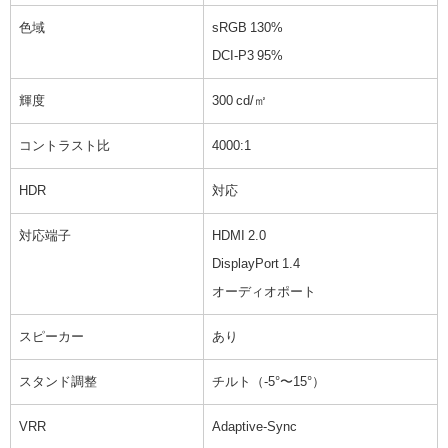
色域
sRGB 130%
DCI-P3 95%
輝度
300 cd/㎡
コントラスト比
4000:1
HDR
対応
対応端子
HDMI 2.0
DisplayPort 1.4
オーディオポート
スピーカー
あり
スタンド調整
チルト（-5°〜15°）
VRR
Adaptive-Sync