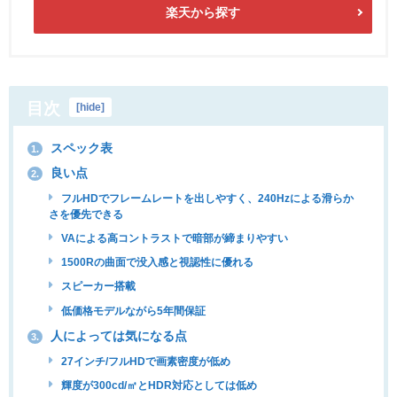
楽天から探す
目次
[
hide
]
スペック表
1.
良い点
2.
フルHDでフレームレートを出しやすく、240Hzによる滑らか
さを優先できる
VAによる高コントラストで暗部が締まりやすい
1500Rの曲面で没入感と視認性に優れる
スピーカー搭載
低価格モデルながら5年間保証
人によっては気になる点
3.
27インチ/フルHDで画素密度が低め
輝度が300cd/㎡とHDR対応としては低め