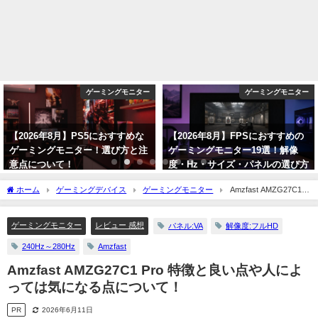
ゲーミングモニター
ゲーミングモニター
【2026年8月】PS5におすすめな
【2026年8月】FPSにおすすめの
ゲーミングモニター！選び方と注
ゲーミングモニター19選！解像
意点について！
度・Hz・サイズ・パネルの選び方
も解説！
2026年8月6日
ホーム
ゲーミングデバイス
ゲーミングモニター
Amzfast AMZG27C1
2026年8月1日
Pro 特徴と良い点や人によっては気になる点について！
ゲーミングモニター
レビュー 感想
パネル:VA
解像度:フルHD
240Hz～280Hz
Amzfast
Amzfast AMZG27C1 Pro 特徴と良い点や人によ
っては気になる点について！
PR
2026年6月11日