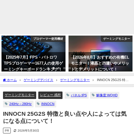
プロゲーマー使用機材
ゲーミングモニター
【2025年7月】FPS・バトロワ
【2026年8月】おすすめの有機EL
TPSプロゲーマー1677人の使用ゲ
モニター！液晶との違いやメリッ
ーミングキーボードランキング！
トとデメリットについて！
人気メーカーとモデルを紹介！
【OLED】
ホーム
ゲーミングデバイス
ゲーミングモニター
INNOCN 25G2S 特徴
2025年7月5日
2026年8月6日
と良い点や人によっては気になる点について！
ゲーミングモニター
レビュー 感想
パネル:IPS
解像度:WQHD
240Hz～280Hz
INNOCN
INNOCN 25G2S 特徴と良い点や人によっては気
になる点について！
PR
2026年5月30日