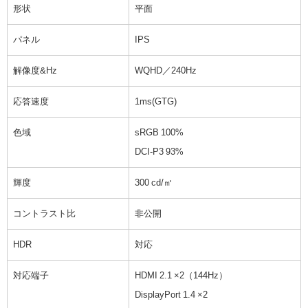
形状
平面
パネル
IPS
解像度&Hz
WQHD／240Hz
応答速度
1ms(GTG)
色域
sRGB 100%
DCI-P3 93%
輝度
300 cd/㎡
コントラスト比
非公開
HDR
対応
対応端子
HDMI 2.1 ×2（144Hz）
DisplayPort 1.4 ×2