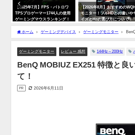
B-C
【2025年7月】FPS・バトロワ
【2026年8月】おすすめのWQ
、解
TPSプロゲーマー1744人の使用
モニター！フルHDとの違いや
【ノ
ゲーミングマウスランキング！
イズとHzの選び方について！
人気メーカーとモデルを紹介！
2026年8月1日
ホーム
ゲーミングデバイス
ゲーミングモニター
Be
2025年7月2日
ゲーミングモニター
レビュー 感想
144Hz～200Hz
BenQ MOBIUZ EX251 
て！
2026年6月11日
PR