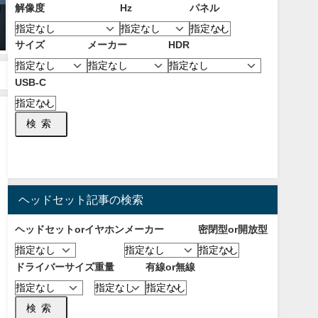
解像度
Hz
パネル
【2025年7月】おすすめゲーミン
【2026年8月】おすすめのデュア
グチェア11選！ デスクチェアと
ルモード対応4K/フルHDモニタ
サイズ
メーカー
HDR
の違いやメリットと選び方につ
ー！二つの解像度で用途に合わ
いて！
せて使い分けられる！
2025年7月22日
2026年8月1日
USB-C
検索
ヘッドセット記事の検索
ヘッドセットorイヤホン
メーカー
密閉型or開放型
ドライバーサイズ
重量
有線or無線
検索