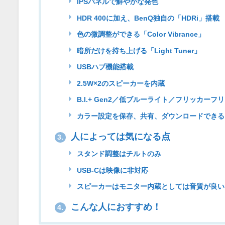
IPSパネルで鮮やかな発色
HDR 400に加え、BenQ独自の「HDRi」搭載
色の微調整ができる「Color Vibrance」
暗所だけを持ち上げる「Light Tuner」
USBハブ機能搭載
2.5W×2のスピーカーを内蔵
B.I.+ Gen2／低ブルーライト／フリッカー
カラー設定を保存、共有、ダウンロードできるソフトウ
人によっては気になる点
3.
スタンド調整はチルトのみ
USB-Cは映像に非対応
スピーカーはモニター内蔵としては音質が良い
こんな人におすすめ！
4.