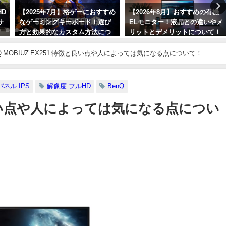
HD
【2025年7月】格ゲーにおすすめ
【2026年8月】おすすめの有機
サ
なゲーミングキーボード！選び
ELモニター！液晶との違いやメ
方と効果的なカスタム方法につ
リットとデメリットについて！
いて！【スト6/鉄拳8】
【OLED】
nQ MOBIUZ EX251 特徴と良い点や人によっては気になる点について！
2025年7月25日
2026年8月6日
パネル:IPS
解像度:フルHD
BenQ
特徴と良い点や人によっては気になる点につい