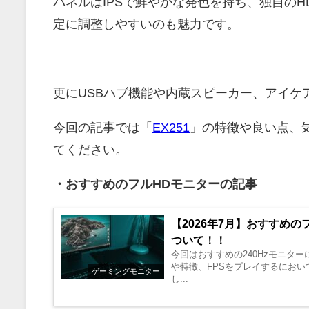
パネルはIPSで鮮やかな発色を持ち、独自のHDRiやCo
定に調整しやすいのも魅力です。
更にUSBハブ機能や内蔵スピーカー、アイケ
今回の記事では「
EX251
」
の特徴や良い点、
てください。
・おすすめのフルHDモニターの記事
【2026年7月】おすすめ
ついて！！
今回はおすすめの240Hzモニター
や特徴、FPSをプレイするにお
ゲーミングモニター
し...