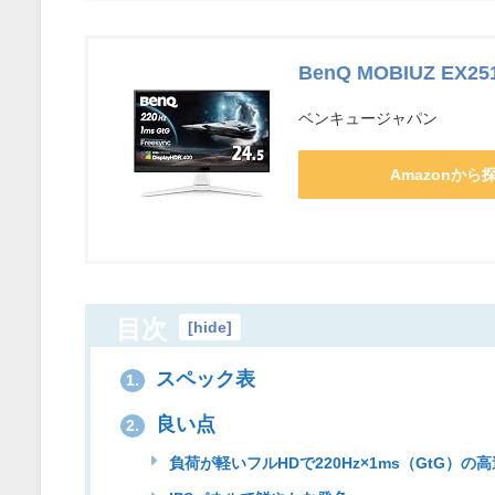
BenQ MOBIUZ EX25
ベンキュージャパン
Amazonから
目次
[
hide
]
スペック表
1.
良い点
2.
負荷が軽いフルHDで220Hz×1ms（GtG）の