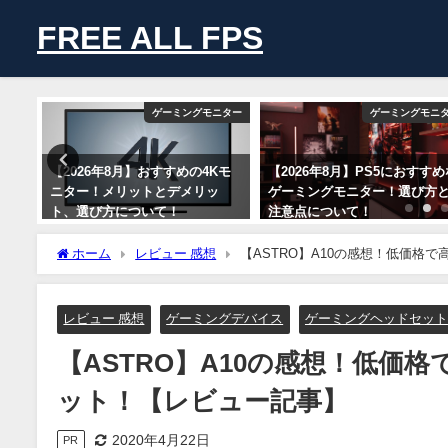
FREE ALL FPS
バイス
ゲーミングモニター
ゲーミングモニ
る方
【2026年8月】おすすめの4Kモ
【2026年8月】PS5におすすめ
リッ
ニター！メリットとデメリッ
ゲーミングモニター！選び方
て！
ト、選び方について！
注意点について！
2026年8月6日
2026年8月6日
ホーム
レビュー 感想
【ASTRO】A10の感想！低価格
レビュー 感想
ゲーミングデバイス
ゲーミングヘッドセット
【ASTRO】A10の感想！低価
ット！【レビュー記事】
2020年4月22日
PR