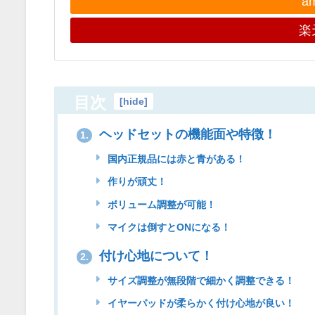
a
楽
目次
[
hide
]
ヘッドセットの機能面や特徴！
1.
国内正規品には赤と青がある！
作りが頑丈！
ボリューム調整が可能！
マイクは倒すとONになる！
付け心地について！
2.
サイズ調整が無段階で細かく調整できる！
イヤーパッドが柔らかく付け心地が良い！