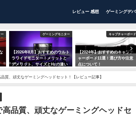
レビュー 感想
ゲーミングデバ
ター
ゲーミングモニター
キャプチャーボード
な
【2026年8月】おすすめのウルト
【2024年】おすすめのキャプチ
と
ラワイドモニター！メリットと
ャーボード11選！選び方や注意
デメリット、サイズとHzの違い
点について！
や実際の使用感について！
2024年1月6日
で高品質、頑丈なゲーミングヘッドセット！【レビュー記事】
2026年8月6日
格で高品質、頑丈なゲーミングヘッドセ