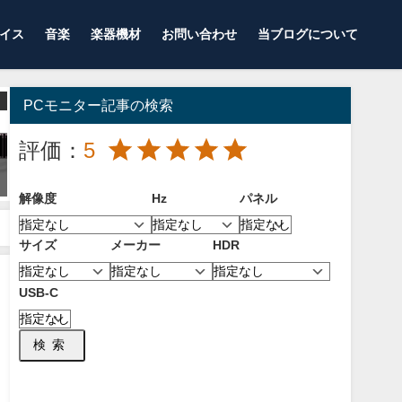
イス
音楽
楽器機材
お問い合わせ
当ブログについて
レビュー 感想
プロゲーマー使用機材
PCモニター記事の検索
評価：
5
【ハンドウォーマー】手が寒い
【2025年7月】FPS・バトロワ
ゲーマーにおすすめ！手を温め
TPSプロゲーマー1677人の使用
るおすすめな便利グッズ！【PC
ゲーミングキーボードランキン
解像度
Hz
パネル
】
グ！人気メーカーとモデルを紹
介！
2019年8月7日
サイズ
メーカー
HDR
2025年7月5日
USB-C
検索