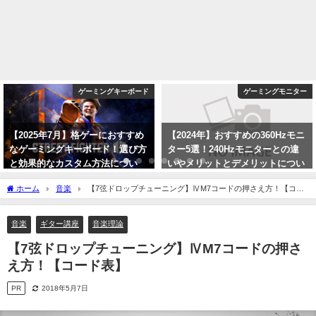
ゲーミングキーボード
ゲーミングモニター
【2025年7月】格ゲーにおすすめ
【2024年】おすすめの360Hzモニ
なゲーミングキーボード！選び方
ター5選！240Hzモニターとの違
と効果的なカスタム方法につい
いやメリットとデメリットについ
て！【スト6/鉄拳8】
て！
ホーム
音楽
【7弦ドロップチューニング】ⅣM7コードの押さえ方！【コー
2025年7月25日
2024年1月2日
ド表】
音楽
ギター講座
音楽理論
【7弦ドロップチューニング】ⅣM7コードの押さ
え方！【コード表】
PR
2018年5月7日