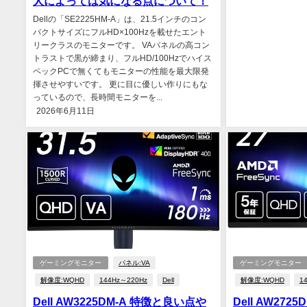
人によっては気になる点について！
Dellの「SE2225HM-A」は、21.5インチのコン
パクトサイズにフルHD×100Hzを載せたエント
リークラスのモニターです。 VAパネルの高コン
トラストで黒が締まり、フルHD/100Hzでハイス
ペックPCで無くてもモニターの性能を最大限発
揮させやすいです。 更に目に優しい作りにもな
っているので、長時間モニターを...
2026年6月11日
ゲーミングモニター
パネル:VA
ゲーミングモニター
解像度:WQHD
144Hz～220Hz
Dell
解像度:WQHD
1
Dell AW3225DM-A 特徴と良い点や
Dell AW27