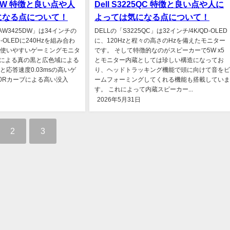
25DW 特徴と良い点や人
Dell S3225QC 特徴と良い点や人に
になる点について！
よっては気になる点について！
eの「AW3425DW」は34インチの
DELLの「S3225QC」は32インチ/4K/QD-OLED
OLEDに240Hzを組み合わ
に、120Hzと程々の高さのHzを備えたモニター
使いやすいゲーミングモニタ
です。 そして特徴的なのがスピーカーで5W x5
EDによる真の黒と広色域による
とモニター内蔵としては珍しい構造になってお
zと応答速度0.03msの高いゲ
り、ヘッドトラッキング機能で頭に向けて音をビ
00Rカーブによる高い没入
ームフォーミングしてくれる機能も搭載していま
す。 これによって内蔵スピーカー...
2026年5月31日
2
3