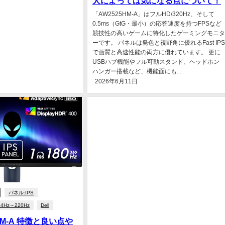
人によっては気になる点について！
「AW2525HM-A」はフルHD/320Hz、そして
0.5ms（GtG・最小）の応答速度を持つFPSなど
競技性の高いゲームに特化したゲーミングモニタ
ーです。 パネルは発色と視野角に優れるFast IPS
で画質と高速性能の両方に優れています。 更に
USBハブ機能やフル可動スタンド、ヘッドホン
ハンガー搭載など、機能面にも...
2026年6月11日
パネル:IPS
44Hz～220Hz
Dell
25DM-A 特徴と良い点や