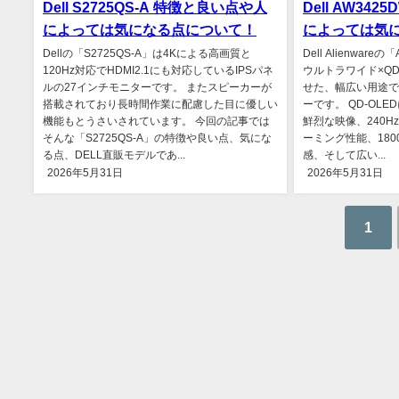
Dell S2725QS-A 特徴と良い点や人
Dell AW34
によっては気になる点について！
によっては気
Dellの「S2725QS-A」は4Kによる高画質と
Dell Alienwar
120Hz対応でHDMI2.1にも対応しているIPSパネ
ウルトラワイド×QD-
ルの27インチモニターです。 またスピーカーが
せた、幅広い用途で
搭載されており長時間作業に配慮した目に優しい
ーです。 QD-OL
機能もとうさいされています。 今回の記事では
鮮烈な映像、240H
そんな「S2725QS-A」の特徴や良い点、気にな
ーミング性能、18
る点、DELL直販モデルであ...
感、そして広い...
2026年5月31日
2026年5月31日
1