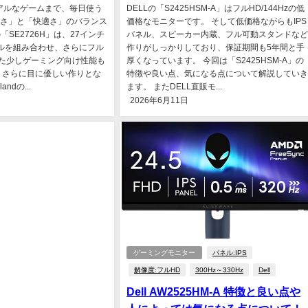
アルなゲームまで、毎日使う
DELLの「S2425HSM-A」はフルHD/144Hzの低
さ」と「快適さ」のバランス
価格なモニターです。 そして低価格ながらもIPS
の「SE2726H」は、27インチ
パネル、スピーカー内蔵、フル可動スタンドなど
ネルを組み合わせ、さらにフル
作りがしっかりしており、保証期間も5年間と手
応した少しゲーミング向け性能も
厚くなっています。 今回は「S2425HSM-A」の
 さらに目に優しい作りとな
特徴や良い点、気になる点について解説していき
andの...
ます。 またDELL直販モ...
2026年6月11日
ゲーミングモニター
パネル:IPS
解像度:フルHD
300Hz～330Hz
Dell
Dell AW2525HM-A 特徴と良い点や