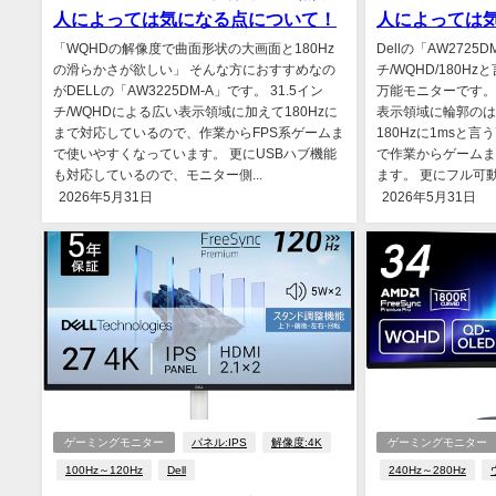
人によっては気になる点について！
人によっては
「WQHDの解像度で曲面形状の大画面と180Hz
Dellの「AW2725
の滑らかさが欲しい」 そんな方におすすめなの
チ/WQHD/180
がDELLの「AW3225DM-A」です。 31.5イン
万能モニターです。 
チ/WQHDによる広い表示領域に加えて180Hzに
表示領域に輪郭のは
まで対応しているので、作業からFPS系ゲームま
180Hzに1msと
で使いやすくなっています。 更にUSBハブ機能
で作業からゲームま
も対応しているので、モニター側...
ます。 更にフル可動
2026年5月31日
2026年5月31日
ゲーミングモニター
パネル:IPS
解像度:4K
ゲーミングモニター
100Hz～120Hz
Dell
240Hz～280Hz