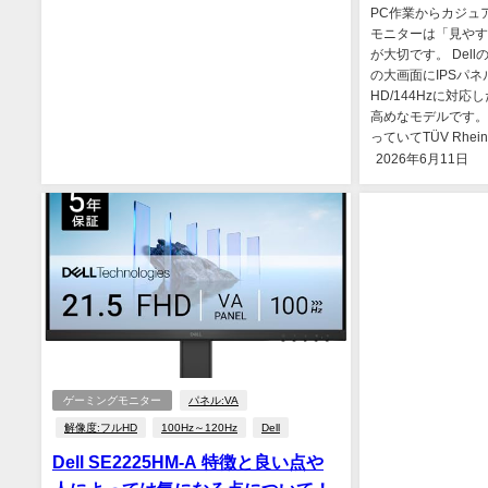
PC作業からカジュ
モニターは「見やす
が大切です。 Dell
の大画面にIPSパ
HD/144Hzに対
高めなモデルです。
っていてTÜV Rheinl
2026年6月11日
ゲーミングモニター
パネル:VA
解像度:フルHD
100Hz～120Hz
Dell
Dell SE2225HM-A 特徴と良い点や