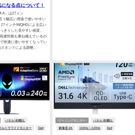
気になる点について！
DM-A」は27イン
Hzと言う幅広い用途で使いやすい
27インチ/WQHDによる広い
っきりした見やすい画質、
言う高速性能も兼ね備えているの
で快適に使いやすくなってい
スタンドによる調整...
パネル:有機EL
ゲーミングモニター
パネル:有機EL
ウルトラワイドモニター
Dell
解像度:4K
100Hz～120Hz
Dell