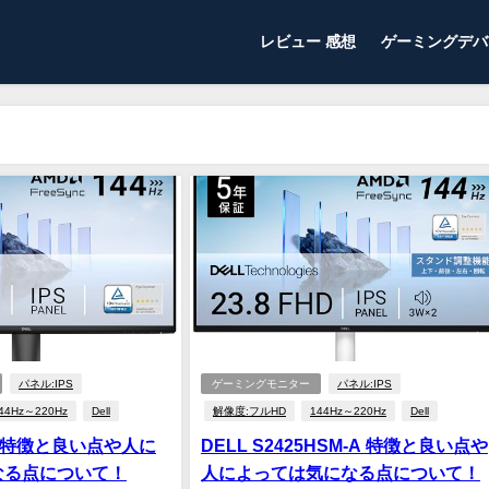
レビュー 感想
ゲーミングデバ
パネル:IPS
ゲーミングモニター
パネル:IPS
44Hz～220Hz
Dell
解像度:フルHD
144Hz～220Hz
Dell
26H 特徴と良い点や人に
DELL S2425HSM-A 特徴と良い点や
なる点について！
人によっては気になる点について！