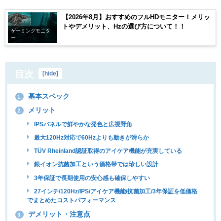
【2026年8月】おすすめのフルHDモニター！メリッ
トやデメリット、Hzの選び方について！！
ゲーミングモニタ
ー
目次
[
hide
]
基本スペック
1.
メリット
2.
IPSパネルで鮮やかな発色と広視野角
最大120Hz対応で60Hzよりも動きが滑らか
TÜV Rheinland認証取得のアイケア機能が充実している
銀イオン抗菌加工という価格帯では珍しい設計
3年保証で長期使用の安心感も確保しやすい
27インチ/120Hz/IPS/アイケア機能/抗菌加工/3年保証を低価格
でまとめたコストパフォーマンス
デメリット・注意点
3.