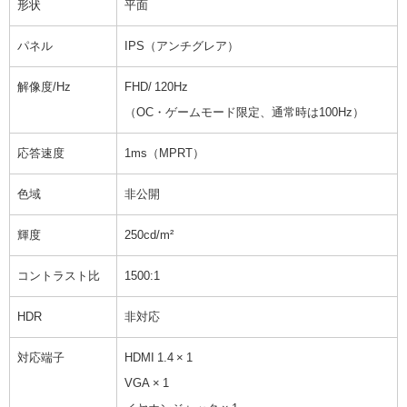
形状
平面
パネル
IPS（アンチグレア）
解像度/Hz
FHD/ 120Hz
（OC・ゲームモード限定、通常時は100Hz）
応答速度
1ms（MPRT）
色域
非公開
輝度
250cd/m²
コントラスト比
1500:1
HDR
非対応
対応端子
HDMI 1.4 × 1
VGA × 1