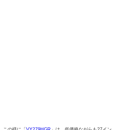
この様に「
VY279HGR
」は、低価格ながらも27イン