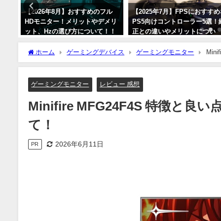
ウルト
【2026年8月】おすすめのフル
【2025年7月】FPSにおすす
トと
HDモニター！メリットやデメリ
PS5向けコントローラー5選！
違い
ット、Hzの選び方について！！
正との違いやメリットについ
て！
2026年8月6日
ホーム
ゲーミングデバイス
ゲーミングモニター
Min
2025年7月26日
ゲーミングモニター
レビュー 感想
Minifire MFG24F4S 特
て！
2026年6月11日
PR