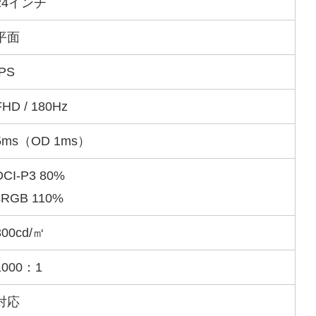
24インチ
平面
IPS
FHD / 180Hz
5ms（OD 1ms）
DCI-P3 80%
sRGB 110%
300cd/㎡
1000：1
対応