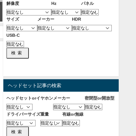
解像度
Hz
パネル
【2025年7月】PCにおすすめな
【2024年】おすすめの360Hzモ
FPS向けコントローラー！
ニター5選！240Hzモニターとの
サイズ
メーカー
HDR
Steamの設定を使うメリットと
違いやメリットとデメリットに
選び方について！【パッド】
ついて！
2025年7月26日
2024年1月2日
USB-C
検索
ヘッドセット記事の検索
ヘッドセットorイヤホン
メーカー
密閉型or開放型
ドライバーサイズ
重量
有線or無線
検索