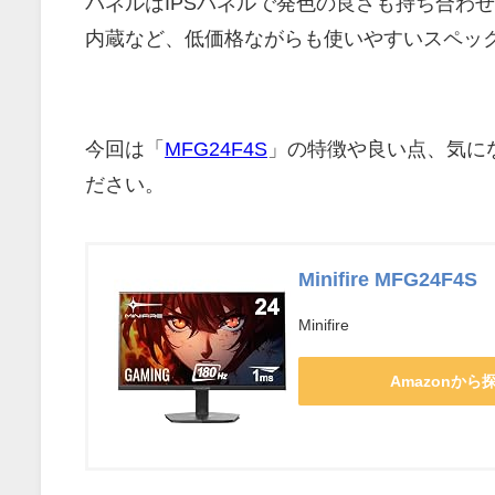
パネルはIPSパネルで発色の良さも持ち合わせ
内蔵など、低価格ながらも使いやすいスペッ
今回は「
MFG24F4S
」の特徴や良い点、気に
ださい。
Minifire MFG24F4S
Minifire
Amazonから