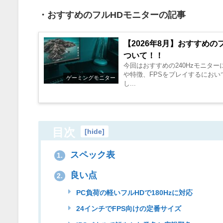
・おすすめのフルHDモニターの記事
【2026年8月】おすすめ
ついて！！
今回はおすすめの240Hzモニター
や特徴、FPSをプレイするにお
ゲーミングモニター
し...
目次
[
hide
]
スペック表
1.
良い点
2.
PC負荷の軽いフルHDで180Hzに対応
24インチでFPS向けの定番サイズ