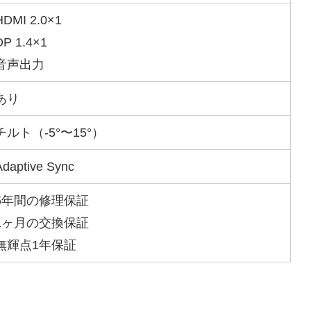
HDMI 2.0×1
DP 1.4×1
音声出力
あり
チルト（-5°〜15°）
Adaptive Sync
5年間の修理保証
1ヶ月の交換保証
無輝点1年保証