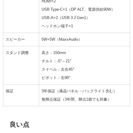
HDMI×2
USB Type-C×1（DP ALT、電源供給90W）
USB-A×2（USB 3.2 Gen1）
ヘッドホン端子×1
スピーカー
5W+5W（MaxxAudio）
スタンド調整
高さ：150mm
チルト：-5°～21°
スイベル：左右45°
ピボット：右90°
保証
3年保証（液晶パネル・バックライト含む）
無輝点保証（3年間、輝点1個でも対象）
良い点