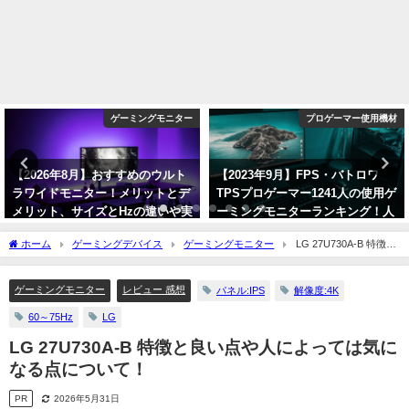
プロゲーマー使用機材
ゲーミングキーボード
【2023年9月】FPS・バトロワ
【2025年7月】FPSにおすすめな
TPSプロゲーマー1241人の使用ゲ
ゲーミングキーボード12選！選び
ーミングモニターランキング！人
方や注意点について！
気メーカーとモデルを紹介！
2025年7月21日
ホーム
ゲーミングデバイス
ゲーミングモニター
LG 27U730A-B 特徴と
2023年9月3日
良い点や人によっては気になる点について！
ゲーミングモニター
レビュー 感想
パネル:IPS
解像度:4K
60～75Hz
LG
LG 27U730A-B 特徴と良い点や人によっては気に
なる点について！
PR
2026年5月31日