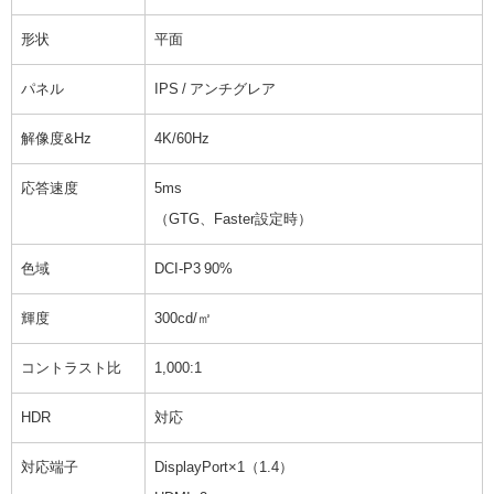
形状
平面
パネル
IPS / アンチグレア
解像度&Hz
4K/60Hz
応答速度
5ms
（GTG、Faster設定時）
色域
DCI-P3 90%
輝度
300cd/㎡
コントラスト比
1,000:1
HDR
対応
対応端子
DisplayPort×1（1.4）