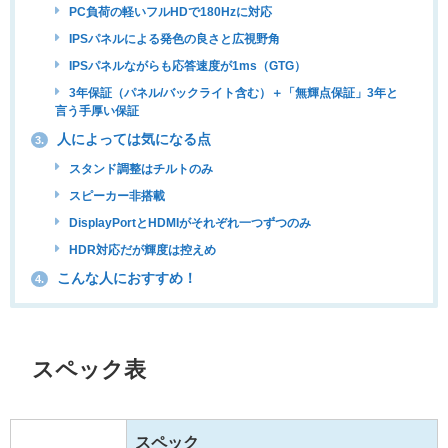
PC負荷の軽いフルHDで180Hzに対応
IPSパネルによる発色の良さと広視野角
IPSパネルながらも応答速度が1ms（GTG）
3年保証（パネル/バックライト含む）＋「無輝点保証」3年と
言う手厚い保証
人によっては気になる点
3.
スタンド調整はチルトのみ
スピーカー非搭載
DisplayPortとHDMIがそれぞれ一つずつのみ
HDR対応だが輝度は控えめ
こんな人におすすめ！
4.
スペック表
スペック