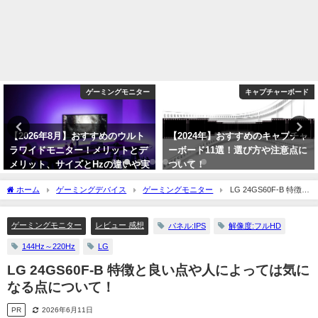
ゲーミングモニター
キャプチャーボード
【2026年8月】おすすめのウルト
【2024年】おすすめのキャプチャ
ラワイドモニター！メリットとデ
ーボード11選！選び方や注意点に
メリット、サイズとHzの違いや実
ついて！
際の使用感について！
2024年1月6日
ホーム
ゲーミングデバイス
ゲーミングモニター
LG 24GS60F-B 特徴と
2026年8月6日
良い点や人によっては気になる点について！
ゲーミングモニター
レビュー 感想
パネル:IPS
解像度:フルHD
144Hz～220Hz
LG
LG 24GS60F-B 特徴と良い点や人によっては気に
なる点について！
PR
2026年6月11日