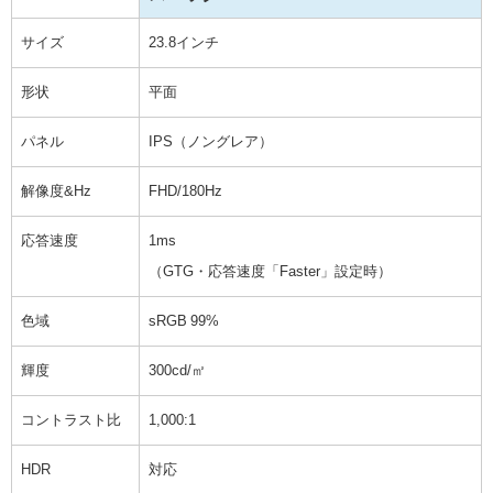
サイズ
23.8インチ
形状
平面
パネル
IPS（ノングレア）
解像度&Hz
FHD/180Hz
応答速度
1ms
（GTG・応答速度「Faster」設定時）
色域
sRGB 99%
輝度
300cd/㎡
コントラスト比
1,000:1
HDR
対応