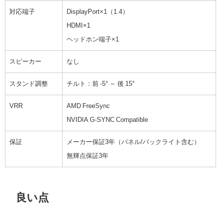
対応端子
DisplayPort×1（1.4）
HDMI×1
ヘッドホン端子×1
スピーカー
なし
スタンド調整
チルト：前 -5° ～ 後 15°
VRR
AMD FreeSync
NVIDIA G-SYNC Compatible
保証
メーカー保証3年（パネル/バックライト含む）
無輝点保証3年
良い点