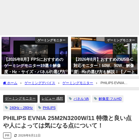
ゲーミングモニター
ゲーミングモニター
【2026年8月】FPSにおすすめの
【2026年8月】おすすめのUSB-C
ゲーミングモニター19選！解像
対応モニター！60W、90W、解像
度・Hz・サイズ・パネルの選び方
度、Hzの選び方も解説！【ノート
も解説！
PC向け】
ホーム
ゲーミングデバイス
ゲーミングモニター
PHILIPS EVNIA
2026年8月1日
2026年8月1日
25M2N3200W/11 特徴と良い点や人によっては気になる点について！
ゲーミングモニター
レビュー 感想
パネル:VA
解像度:フルHD
240Hz～280Hz
PHILIPS
PHILIPS EVNIA 25M2N3200W/11 特徴と良い点
や人によっては気になる点について！
PR
2026年6月11日