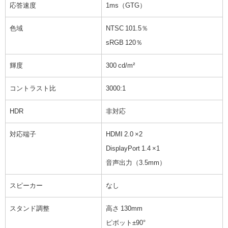
応答速度
1ms（GTG）
色域
NTSC 101.5％
sRGB 120％
輝度
300 cd/m²
コントラスト比
3000:1
HDR
非対応
対応端子
HDMI 2.0 ×2
DisplayPort 1.4 ×1
音声出力（3.5mm）
スピーカー
なし
スタンド調整
高さ 130mm
ピボット±90°