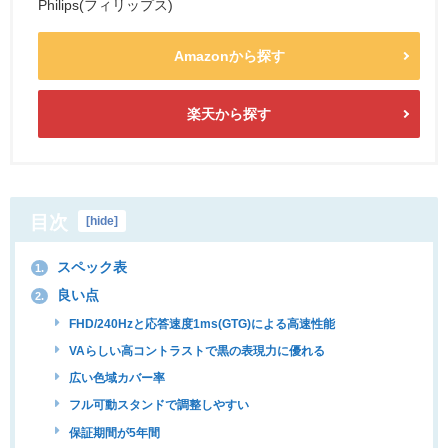
Philips(フィリップス)
Amazonから探す
楽天から探す
目次
[
hide
]
スペック表
1.
良い点
2.
FHD/240Hzと応答速度1ms(GTG)による高速性能
VAらしい高コントラストで黒の表現力に優れる
広い色域カバー率
フル可動スタンドで調整しやすい
保証期間が5年間