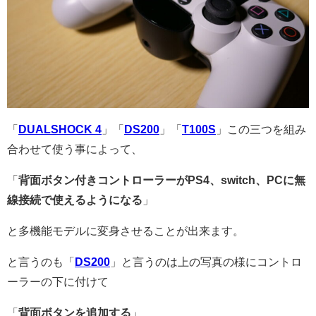
「
DUALSHOCK 4
」「
DS200
」「
T100S
」この三つを組み
合わせて使う事によって、
「
背面ボタン付きコントローラーがPS4、switch、PCに無
線接続で使えるようになる
」
と多機能モデルに変身させることが出来ます。
と言うのも「
DS200
」と言うのは上の写真の様にコントロ
ーラーの下に付けて
「
背面ボタンを追加する
」