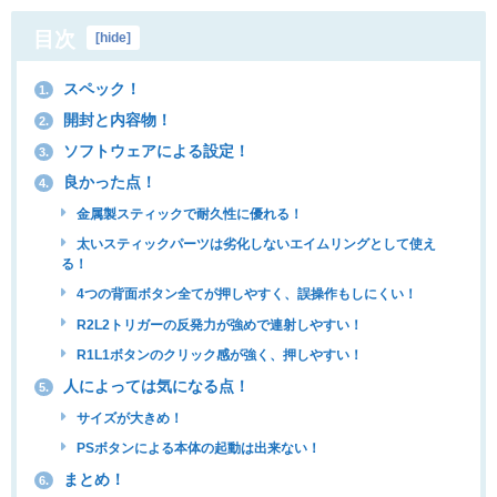
目次
[
hide
]
スペック！
1.
開封と内容物！
2.
ソフトウェアによる設定！
3.
良かった点！
4.
金属製スティックで耐久性に優れる！
太いスティックパーツは劣化しないエイムリングとして使え
る！
4つの背面ボタン全てが押しやすく、誤操作もしにくい！
R2L2トリガーの反発力が強めで連射しやすい！
R1L1ボタンのクリック感が強く、押しやすい！
人によっては気になる点！
5.
サイズが大きめ！
PSボタンによる本体の起動は出来ない！
まとめ！
6.