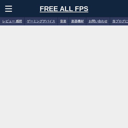
FREE ALL FPS
レビュー 感想
ゲーミングデバイス
音楽
楽器機材
お問い合わせ
当ブログに