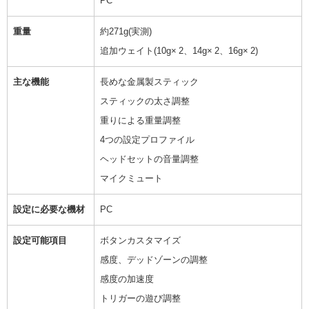
PC
重量
約271g(実測)
追加ウェイト(10g× 2、14g× 2、16g× 2)
主な機能
長めな金属製スティック
スティックの太さ調整
重りによる重量調整
4つの設定プロファイル
ヘッドセットの音量調整
マイクミュート
設定に必要な機材
PC
設定可能項目
ボタンカスタマイズ
感度、デッドゾーンの調整
感度の加速度
トリガーの遊び調整