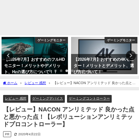
ー
ゲーミングモニター
ゲーミングモニタ
D
【2026年7月】おすすめの4Kモニ
【2026年8月】おすすめのデュ
ター！メリットとデメリット、選
ルモード対応4K/フルHDモニタ
び方について！
ー！二つの解像度で用途に合わ
て使い分けられる！
2026年7月30日
ホーム
レビュー 感想
【レビュー】NACON アンリミテッド 良かった点と悪
2026年8月1日
かった点！【レボリューションアンリミテッドプロコントローラー】
レビュー 感想
ゲーミングデバイス
ゲーミングコントローラー
【レビュー】NACON アンリミテッド 良かった点
と悪かった点！【レボリューションアンリミテッ
ドプロコントローラー】
PR
2020年4月22日