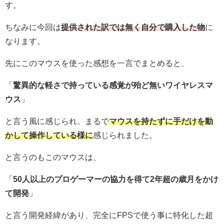
す。
ちなみに今回は
提供された訳では無く自分で購入した物
に
なります。
先にこのマウスを使った感想を一言でまとめると、
「
驚異的な軽さで持っている感覚が殆ど無いワイヤレスマ
ウス
」
と言う風に感じられ、まるで
マウスを持たずに手だけを動
かして操作している様に
感じられました。
と言うのもこのマウスは、
「
50人以上のプロゲーマーの協力を得て2年超の歳月をかけ
て開発
」
と言う開発経緯があり、完全にFPSで使う事に特化した超