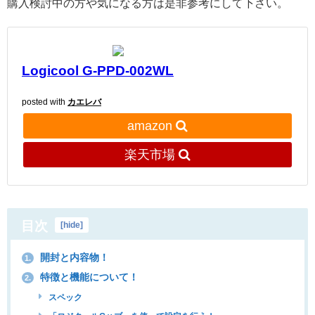
購入検討中の方や気になる方は是非参考にして下さい。
Logicool G-PPD-002WL
posted with
カエレバ
amazon
楽天市場
目次
[
hide
]
開封と内容物！
1.
特徴と機能について！
2.
スペック