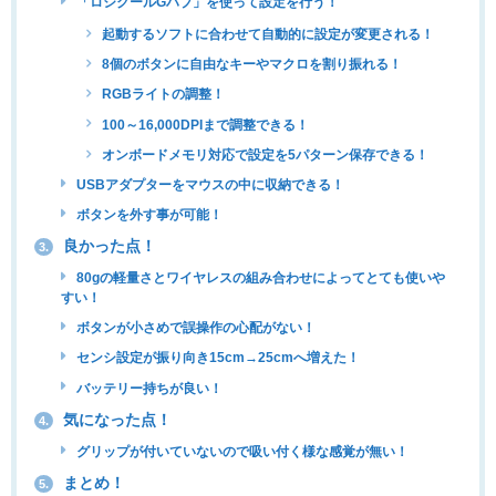
「ロジクールGハブ」を使って設定を行う！
起動するソフトに合わせて自動的に設定が変更される！
8個のボタンに自由なキーやマクロを割り振れる！
RGBライトの調整！
100～16,000DPIまで調整できる！
オンボードメモリ対応で設定を5パターン保存できる！
USBアダプターをマウスの中に収納できる！
ボタンを外す事が可能！
良かった点！
3.
80gの軽量さとワイヤレスの組み合わせによってとても使いや
すい！
ボタンが小さめで誤操作の心配がない！
センシ設定が振り向き15cm→25cmへ増えた！
バッテリー持ちが良い！
気になった点！
4.
グリップが付いていないので吸い付く様な感覚が無い！
まとめ！
5.