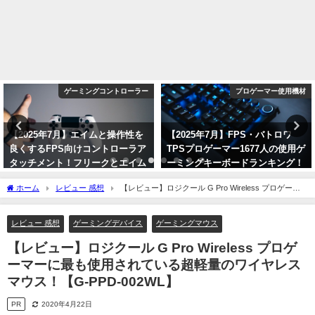
ゲーミングコントローラー
プロゲーマー使用機材
【2025年7月】エイムと操作性を
【2025年7月】FPS・バトロワ
良くするFPS向けコントローラア
TPSプロゲーマー1677人の使用ゲ
タッチメント！フリークとエイム
ーミングキーボードランキング！
リングのメリットについて！
人気メーカーとモデルを紹介！
ホーム
レビュー 感想
【レビュー】ロジクール G Pro Wireless プロゲーマ
【PS4/PS5】
2025年7月5日
ーに最も使用されている超軽量のワイヤレスマウス！【G-PPD-002WL】
2025年7月26日
レビュー 感想
ゲーミングデバイス
ゲーミングマウス
【レビュー】ロジクール G Pro Wireless プロゲ
ーマーに最も使用されている超軽量のワイヤレス
マウス！【G-PPD-002WL】
PR
2020年4月22日