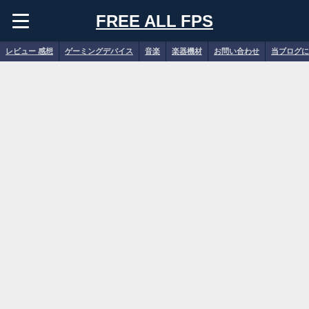
FREE ALL FPS
レビュー 感想
ゲーミングデバイス
音楽
楽器機材
お問い合わせ
当ブログに