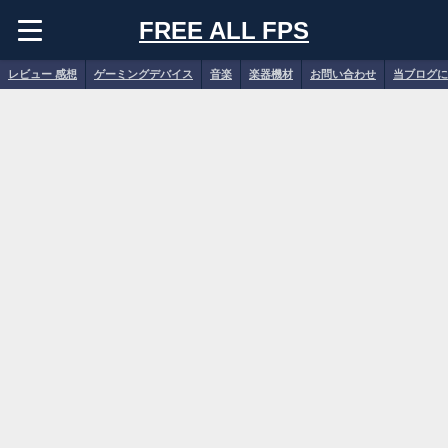
FREE ALL FPS
レビュー 感想
ゲーミングデバイス
音楽
楽器機材
お問い合わせ
当ブログに