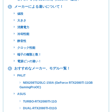
メーカーによる違いについて！
3.
値段
大きさ
消費電力
冷却性能
静音性
クロック性能
端子の種類と数！
電源ピンの違い！
おすすめなメーカー、モデル一覧！
4.
PALiT
NE6208TS20LC-150A (GeForce RTX2080Ti 11GB
GamingProOC)
ASUS
TURBO-RTX2080TI-11G
DUAL-RTX2080TI-O11G