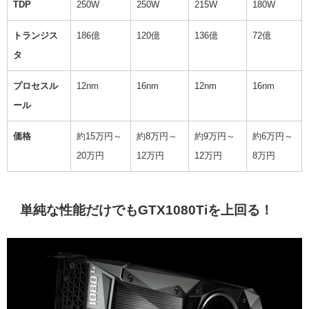
TDP
250W
250W
215W
180W
トランジス
186億
120億
136億
72億
タ
プロセスル
12nm
16nm
12nm
16nm
ール
価格
約15万円～
約8万円～
約9万円～
約6万円～
20万円
12万円
12万円
8万円
単純な性能だけでもGTX1080Tiを上回る！