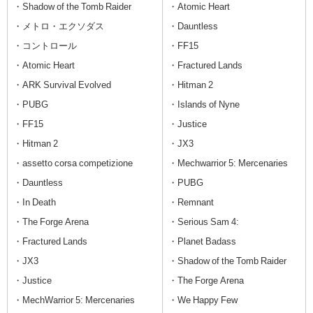
・Shadow of the Tomb Raider
・Atomic Heart
・メトロ・エクソダス
・Dauntless
・コントロール
・FF15
・Atomic Heart
・Fractured Lands
・ARK Survival Evolved
・Hitman 2
・PUBG
・Islands of Nyne
・FF15
・Justice
・Hitman 2
・JX3
・assetto corsa competizione
・Mechwarrior 5: Mercenaries
・Dauntless
・PUBG
・In Death
・Remnant
・The Forge Arena
・Serious Sam 4:
・Fractured Lands
・Planet Badass
・JX3
・Shadow of the Tomb Raider
・Justice
・The Forge Arena
・MechWarrior 5: Mercenaries
・We Happy Few