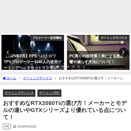
プロゲーマー使用機材
ゲーミングデバイス
【2025年7月】FPS・バトロワ
PC周りの埃対策！埃による悪影
TPSプロゲーマー1640人の使用ゲ
響や減らす方法について！
ーミングヘッドセットランキン
2019年8月7日
グ！人気メーカーとモデルを紹
ホーム
ゲーミングデバイス
おすすめなRTX2080Tiの選び方！メーカーとモ
介！
デルの違いやGTXシリーズより優れている点について！
2025年7月7日
ゲーミングデバイス
ゲーミングPC
おすすめなRTX2080Tiの選び方！メーカーとモデ
ルの違いやGTXシリーズより優れている点につい
て！
PR
2019年8月2日