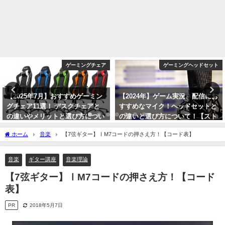
ゲーミングチェア
ゲーミングヘッドセット
【2025年7月】おすすめゲーミン
【2024年】ゲーム実況、配信にお
グチェア11選！ デスクチェアと
すすめなマイク！ヘッドセットと
の違いやメリットと選び方につい
の違いと選び方について！【スト
て！
リーマー向け】
ホーム
音楽
【7弦ギター】ⅠM7コードの押さえ方！【コード表】
2025年7月22日
2024年1月8日
音楽
ギター講座
音楽理論
【7弦ギター】ⅠM7コードの押さえ方！【コード
表】
PR
2018年5月7日