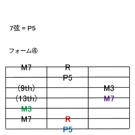
7弦 = P5
フォーム④