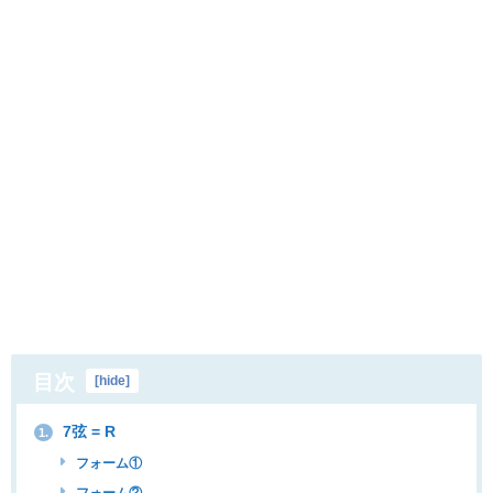
目次
[
hide
]
7弦 = R
1.
フォーム①