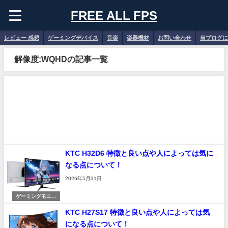
FREE ALL FPS
レビュー 感想
ゲーミングデバイス
音楽
楽器機材
お問い合わせ
当ブログに
解像度:WQHDの記事一覧
KTC H32D6 特徴と良い点や人によっては気に
なる点について！
2026年5月31日
ゲーミングモニタ
ー
KTC H27S17 特徴と良い点や人によっては気
になる点について！