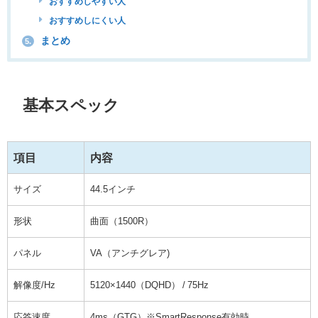
おすすめしやすい人
おすすめしにくい人
まとめ
5.
基本スペック
項目
内容
サイズ
44.5インチ
形状
曲面（1500R）
パネル
VA（アンチグレア)
解像度/Hz
5120×1440（DQHD） / 75Hz
応答速度
4ms（GTG）※SmartResponse有効時