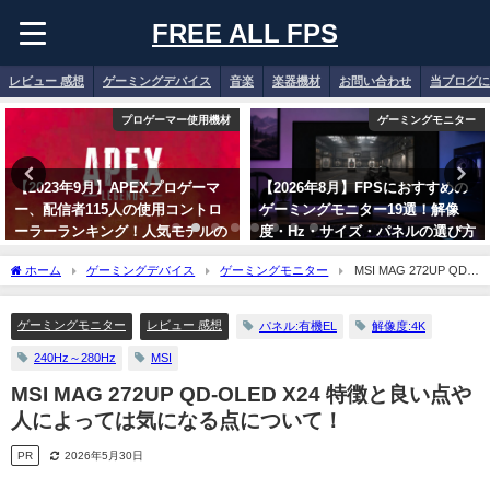
FREE ALL FPS
レビュー 感想
ゲーミングデバイス
音楽
楽器機材
お問い合わせ
当ブログに
プロゲーマー使用機材
ゲーミングモニター
【2023年9月】APEXプロゲーマ
【2026年8月】FPSにおすすめの
ー、配信者115人の使用コントロ
ゲーミングモニター19選！解像
ーラーランキング！人気モデルの
度・Hz・サイズ・パネルの選び方
解説！【PAD】
も解説！
ホーム
ゲーミングデバイス
ゲーミングモニター
MSI MAG 272UP QD-
2023年9月7日
2026年8月1日
OLED X24 特徴と良い点や人によっては気になる点について！
ゲーミングモニター
レビュー 感想
パネル:有機EL
解像度:4K
240Hz～280Hz
MSI
MSI MAG 272UP QD-OLED X24 特徴と良い点や
人によっては気になる点について！
PR
2026年5月30日