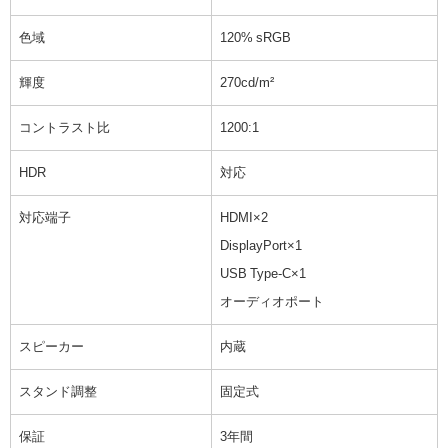
色域
120% sRGB
輝度
270cd/m²
コントラスト比
1200:1
HDR
対応
対応端子
HDMI×2
DisplayPort×1
USB Type-C×1
オーディオポート
スピーカー
内蔵
スタンド調整
固定式
保証
3年間