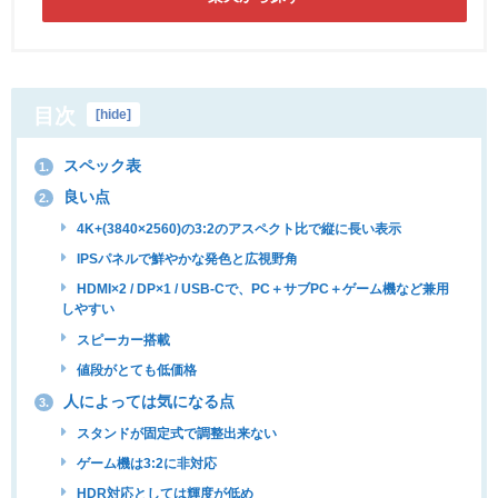
目次
[
hide
]
スペック表
1.
良い点
2.
4K+(3840×2560)の3:2のアスペクト比で縦に長い表示
IPSパネルで鮮やかな発色と広視野角
HDMI×2 / DP×1 / USB-Cで、PC＋サブPC＋ゲーム機など兼用
しやすい
スピーカー搭載
値段がとても低価格
人によっては気になる点
3.
スタンドが固定式で調整出来ない
ゲーム機は3:2に非対応
HDR対応としては輝度が低め