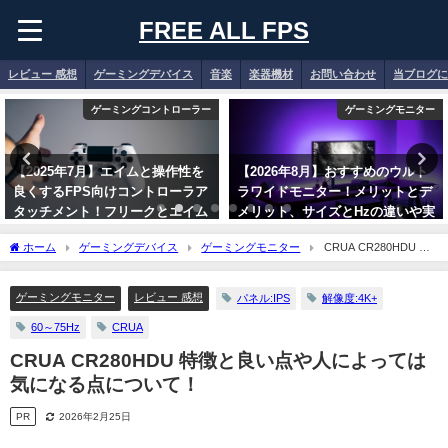
FREE ALL FPS
レビュー 感想
ゲーミングデバイス
音楽
楽器機材
お問い合わせ
当ブログに
ゲーミングコントローラー
ゲーミングモニター
【2025年7月】エイムと操作性を
【2026年8月】おすすめのウルト
良くするFPS向けコントローラア
ラワイドモニター！メリットとデ
タッチメント！フリークとエイム
メリット、サイズとHzの違いや実
リングのメリットについて！
際の使用感について！
ホーム
ゲーミングデバイス
ゲーミングモニター
CRUA CR280HDU 特
【PS4/PS5】
2026年8月6日
徴と良い点や人によっては気になる点について！
2025年7月26日
ゲーミングモニター
レビュー 感想
パネル:IPS
解像度:4K+
60～75Hz
CRUA
CRUA CR280HDU 特徴と良い点や人によっては
気になる点について！
PR
2026年2月25日