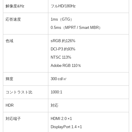
解像度&Hz
フルHD/180Hz
応答速度
1ms（GTG）
0.5ms（MPRT / Smart MBR）
色域
sRGB 約126%
DCI-P3 約93%
NTSC 113%
Adobe RGB 110％
輝度
300 cd/㎡
コントラスト比
1000:1
HDR
対応
対応端子
HDMI 2.0 ×1
DisplayPort 1.4 ×1