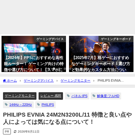
ゲーミングデバイス
ゲーミングキーボード
【2024年】FPSにおすすめな高性
【2025年7月】格ゲーにおすすめ
能ルーター！ ゲーミング向けの特
なゲーミングキーボード！選び方
徴や選び方について！【スマホに
と効果的なカスタム方法につい
も最適！】
て！【スト6/鉄拳8】
ホーム
ゲーミングデバイス
ゲーミングモニター
PHILIPS EVNIA
2024年1月8日
2025年7月25日
24M2N3200L/11 特徴と良い点や人によっては気になる点について！
ゲーミングモニター
レビュー 感想
パネル:IPS
解像度:フルHD
144Hz～220Hz
PHILIPS
PHILIPS EVNIA 24M2N3200L/11 特徴と良い点や
人によっては気になる点について！
PR
2026年6月11日