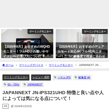
ゲーミングモニター
ゲーミングモニター
【2026年8月】おすすめのWQHD
【2026年8月】おすすめのデュア
モニター！フルHDとの違いやサ
ルモード対応4K/フルHDモニタ
イズとHzの選び方について！
ー！二つの解像度で用途に合わせ
て使い分けられる！
2026年8月1日
ホーム
ゲーミングデバイス
ゲーミングモニター
JAPANNEXT JN-
2026年8月1日
IPS321UHD 特徴と良い点や人によっては気になる点について！
ゲーミングモニター
レビュー 感想
パネル:IPS
解像度:4K
60～75Hz
JAPANNEXT
JAPANNEXT JN-IPS321UHD 特徴と良い点や人
によっては気になる点について！
PR
2026年2月25日