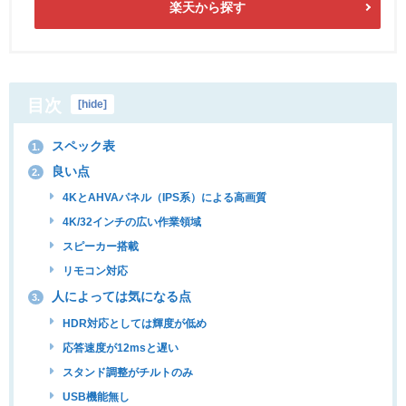
楽天から探す
目次
[
hide
]
スペック表
1.
良い点
2.
4KとAHVAパネル（IPS系）による高画質
4K/32インチの広い作業領域
スピーカー搭載
リモコン対応
人によっては気になる点
3.
HDR対応としては輝度が低め
応答速度が12msと遅い
スタンド調整がチルトのみ
USB機能無し