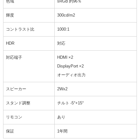
色域
sRGB 約96％
輝度
300cd/m2
コントラスト比
1000:1
HDR
対応
対応端子
HDMI ×2
DisplayPort ×2
オーディオ出力
スピーカー
2Wx2
スタンド調整
チルト -5°+15°
リモコン
あり
保証
1年間