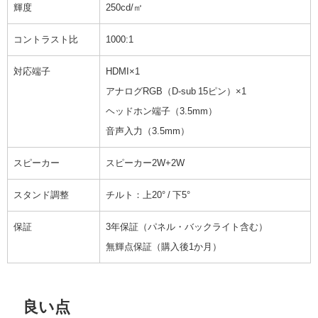
輝度
250cd/㎡
コントラスト比
1000:1
対応端子
HDMI×1
アナログRGB（D-sub 15ピン）×1
ヘッドホン端子（3.5mm）
音声入力（3.5mm）
スピーカー
スピーカー2W+2W
スタンド調整
チルト：上20° / 下5°
保証
3年保証（パネル・バックライト含む）
無輝点保証（購入後1か月）
良い点