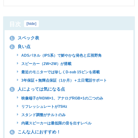
目次
[
hide
]
スペック表
1.
良い点
2.
ADSパネル（IPS系）で鮮やかな発色と広視野角
スピーカー（2W+2W）が搭載
最近のモニターでは珍しくD-sub 15ピンを搭載
3年保証＋無輝点保証（1か月）＋土日電話サポート
人によっては気になる点
3.
映像端子がHDMI×1、アナログRGB×1の二つのみ
リフレッシュレートが75Hz
スタンド調整がチルトのみ
内蔵スピーカーは最低限の音を出すレベル
こんな人におすすめ！
4.