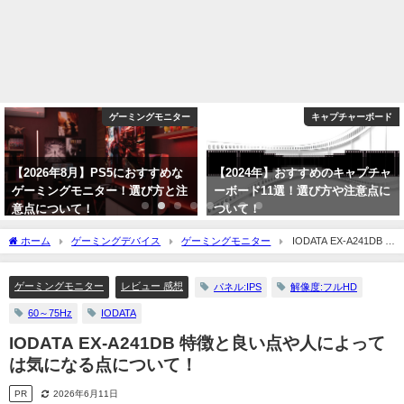
ゲーミングモニター
キャプチャーボード
【2026年8月】PS5におすすめな
【2024年】おすすめのキャプチャ
ゲーミングモニター！選び方と注
ーボード11選！選び方や注意点に
意点について！
ついて！
2026年8月6日
2024年1月6日
ホーム
ゲーミングデバイス
ゲーミングモニター
IODATA EX-A241DB 特
徴と良い点や人によっては気になる点について！
ゲーミングモニター
レビュー 感想
パネル:IPS
解像度:フルHD
60～75Hz
IODATA
IODATA EX-A241DB 特徴と良い点や人によって
は気になる点について！
PR
2026年6月11日