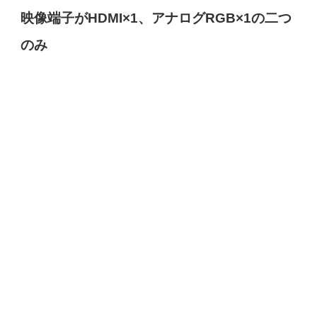
映像端子がHDMI×1、アナログRGB×1の二つ
のみ