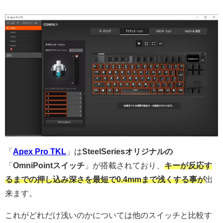
「
Apex Pro TKL
」は
SteelSeriesオリジナルの
「
OmniPointスイッチ
」が搭載されており、
キーが反応す
るまでの押し込み深さを最短で0.4mmまで浅くする事が
出
来ます。
これがどれだけ浅いのかについては他のスイッチと比較す