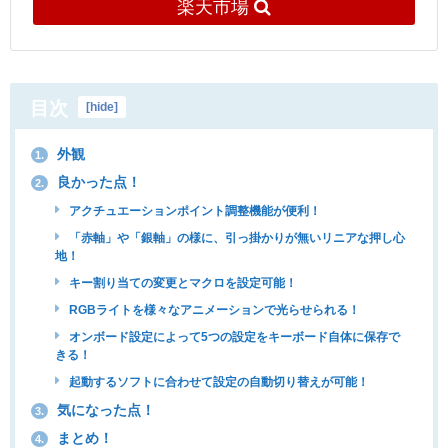
楽天市場
目次
[
hide
]
外観
1.
良かった点！
2.
アクチュエーションポイント調整機能が便利！
「赤軸」や「銀軸」の様に、引っ掛かりが無いリニアな押し心
地！
キー割り当ての変更とマクロを設定可能！
RGBライトを様々なアニメーションで光らせられる！
オンボード設定によって5つの設定をキーボード自体に保存で
きる！
起動するソフトに合わせて設定の自動切り替えが可能！
気になった点！
3.
まとめ！
4.