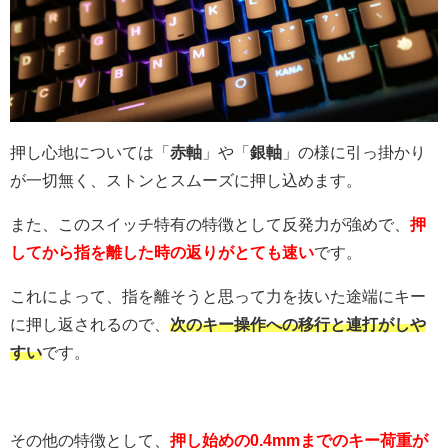
押し心地については「
赤軸
」や「
銀軸
」の様に引っ掛かり
が一切無く、ストンとスムーズに押し込めます。
また、このスイッチ特有の特徴として反発力が強めで、
押
してから指を離した時の返りがとても速い
です。
これによって、指を離そうと思って力を抜いた途端にキー
に押し返されるので、
次のキー操作への移行と連打がしや
すい
です。
その他の特徴として、
押し始めの0.4mmまでのキー荷重が