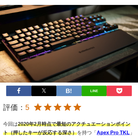
LINE
評価：
5
今回は
2020年2月時点で最短のアクチュエーションポイン
ト（押したキーが反応する深さ）
を持つ「
Apex Pro TKL
」