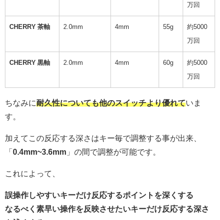
万回
CHERRY 茶軸
2.0mm
4mm
55g
約5000
万回
CHERRY 黒軸
2.0mm
4mm
60g
約5000
万回
ちなみに
耐久性についても他のスイッチより優れて
いま
す。
加えてこの反応する深さはキー毎で調整する事が出来、
「
0.4mm~3.6mm
」の間で調整が可能です。
これによって、
誤操作しやすいキーだけ反応するポイントを深くする
なるべく素早い操作を反映させたいキーだけ反応する深さ