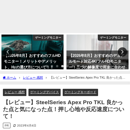
ゲーミングモニター
ゲーミングモニター
【2026年8月】おすすめのデュア
【2026年8月】おすすめの4Kモニ
ルモード対応4K/フルHDモニタ
ター！メリットとデメリット、選
ー！二つの解像度で用途に合わせ
び方について！
て使い分けられる！
2026年8月6日
ホーム
レビュー 感想
【レビュー】SteelSeries Apex Pro TKL 良かった点と
2026年8月1日
気になった点！押し心地や反応速度について！
レビュー 感想
ゲーミングデバイス
ゲーミングキーボード
【レビュー】SteelSeries Apex Pro TKL 良かっ
た点と気になった点！押し心地や反応速度につい
て！
PR
2023年4月4日