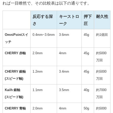
れば一目瞭然で、その比較表は以下の通りです。
反応する深
キーストロ
押下
耐久性
さ
ーク
圧
OmniPointスイ
0.4mm~3.6mm
3.6mm
45g
約1億回
ッチ
CHERRY 赤軸
2.0mm
4mm
45g
約5000
万回
CHERRY 銀軸
1.2mm
3.4mm
45g
約5000
(スピード軸)
万回
Kailh 銀軸
1.1mm
3.5mm
40g
約7000
(スピード軸)
万回
CHERRY 青軸
2.0mm
4mm
50g
約5000