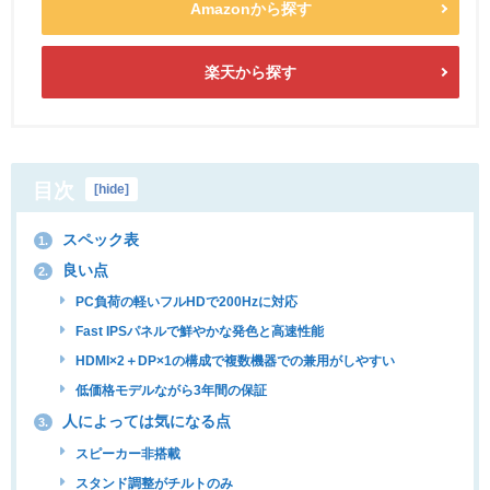
Amazonから探す
楽天から探す
目次
[
hide
]
スペック表
1.
良い点
2.
PC負荷の軽いフルHDで200Hzに対応
Fast IPSパネルで鮮やかな発色と高速性能
HDMI×2＋DP×1の構成で複数機器での兼用がしやすい
低価格モデルながら3年間の保証
人によっては気になる点
3.
スピーカー非搭載
スタンド調整がチルトのみ