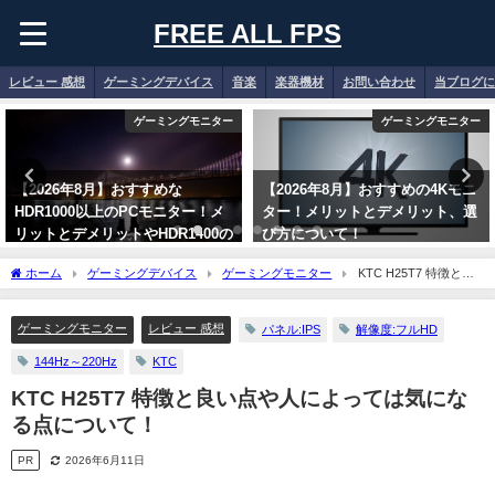
FREE ALL FPS
レビュー 感想
ゲーミングデバイス
音楽
楽器機材
お問い合わせ
当ブログに
ゲーミングモニター
ゲーミングモニター
【2026年8月】おすすめな
【2026年8月】おすすめの4Kモニ
HDR1000以上のPCモニター！メ
ター！メリットとデメリット、選
リットとデメリットやHDR1400の
び方について！
違いについて！
2026年8月6日
ホーム
ゲーミングデバイス
ゲーミングモニター
KTC H25T7 特徴と良
2026年8月6日
い点や人によっては気になる点について！
ゲーミングモニター
レビュー 感想
パネル:IPS
解像度:フルHD
144Hz～220Hz
KTC
KTC H25T7 特徴と良い点や人によっては気にな
る点について！
PR
2026年6月11日