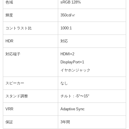
色域
sRGB 128%
輝度
350cd/㎡
コントラスト比
1000:1
HDR
対応
対応端子
HDMI×2
DisplayPort×1
イヤホンジャック
スピーカー
なし
スタンド調整
チルト：-5°〜15°
VRR
Adaptive Sync
保証
3年間