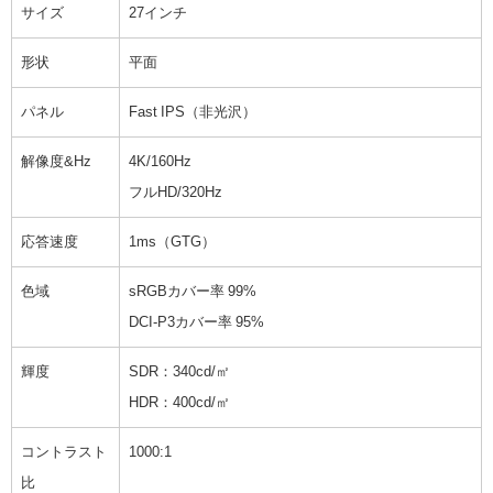
サイズ
27インチ
形状
平面
パネル
Fast IPS（非光沢）
解像度&Hz
4K/160Hz
フルHD/320Hz
応答速度
1ms（GTG）
色域
sRGBカバー率 99%
DCI-P3カバー率 95%
輝度
SDR：340cd/㎡
HDR：400cd/㎡
コントラスト
1000:1
比