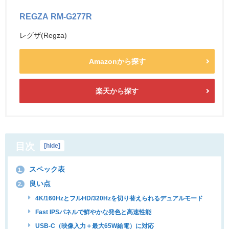
REGZA RM-G277R
レグザ(Regza)
Amazonから探す
楽天から探す
目次
[
hide
]
スペック表
1.
良い点
2.
4K/160HzとフルHD/320Hzを切り替えられるデュアルモード
Fast IPSパネルで鮮やかな発色と高速性能
USB-C（映像入力＋最大65W給電）に対応