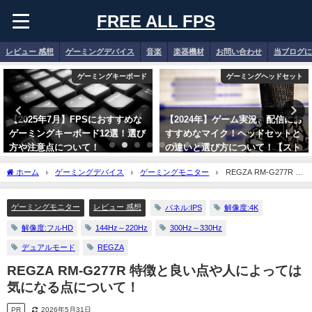
FREE ALL FPS
レビュー 感想
ゲーミングデバイス
音楽
楽器機材
お問い合わせ
当ブログに
ゲーミングキーボード
ゲーミングヘッドセット
【2025年7月】FPSにおすすめな
【2024年】ゲーム実況、配信にお
ゲーミングキーボード12選！選び
すすめなマイク！ヘッドセットと
方や注意点について！
の違いと選び方について！【スト
リーマー向け】
2025年7月21日
ホーム
ゲーミングデバイス
ゲーミングモニター
REGZA RM-G277R 特
2024年1月8日
徴と良い点や人によっては気になる点について！
ゲーミングモニター
レビュー 感想
パネル:IPS
解像度:4K
解像度:フルHD
144Hz～220Hz
300Hz～330Hz
デュアルモード
REGZA
REGZA RM-G277R 特徴と良い点や人によっては
気になる点について！
PR
2026年5月31日