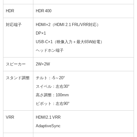
HDR
HDR 400
対応端子
HDMI×2（HDMI 2.1 FRL/VRR対応）
DP×1
USB-C×1（映像入力＋最大65W給電）
ヘッドホン端子
スピーカー
2W+2W
スタンド調整
チルト：-5～20°
スイベル：左右30°
高さ調整：100mm
ピボット：左右90°
VRR
HDMI2.1 VRR
AdaptiveSync