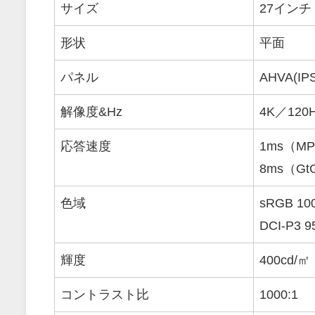
サイズ
27インチ
形状
平面
パネル
AHVA(
解像度&Hz
4K／120
応答速度
1ms（M
8ms（G
色域
sRGB 10
DCI-P3 
輝度
400cd/㎡
コントラスト比
1000:1