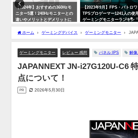
る方
【2024年】おすすめの360Hzモ
【2023年9月】FPS・バトロワ
リッ
ニター5選！240Hzモニターとの
TPSプロゲーマー1241人の使
て！
違いやメリットとデメリットに
ゲーミングモニターランキン
ついて！
グ！人気メーカーとモデルを
介！
ホーム
ゲーミングデバイス
ゲーミングモニター
JAP
2024年1月2日
て！
2023年9月3日
ゲーミングモニター
レビュー 感想
パネル:IPS
解像
JAPANNEXT JN-i27G120
点について！
2026年5月30日
PR