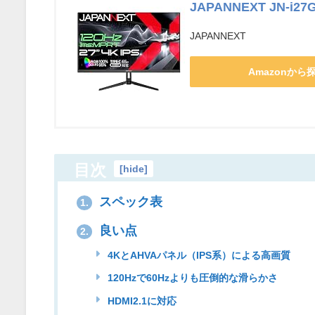
JAPANNEXT JN-i27
JAPANNEXT
Amazonから
目次
[
hide
]
スペック表
1.
良い点
2.
4KとAHVAパネル（IPS系）による高画質
120Hzで60Hzよりも圧倒的な滑らかさ
HDMI2.1に対応