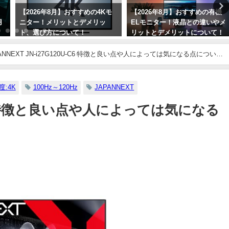
【2026年8月】おすすめの4Kモ
【2026年8月】おすすめの有機
用
ニター！メリットとデメリッ
ELモニター！液晶との違いやメ
ト、選び方について！
リットとデメリットについて！
紹
【OLED】
2026年8月6日
ANNEXT JN-i27G120U-C6 特徴と良い点や人によっては気になる点につい
2026年8月6日
度:4K
100Hz～120Hz
JAPANNEXT
U-C6 特徴と良い点や人によっては気になる