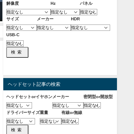
解像度
Hz
パネル
【2026年8月】おすすめな
【2025年7月】エイムと操作性を
HDR1000以上のPCモニター！メ
良くするFPS向けコントローラ
サイズ
メーカー
HDR
リットとデメリットやHDR1400
アタッチメント！フリークとエ
の違いについて！
イムリングのメリットについ
て！【PS4/PS5】
2026年8月6日
USB-C
2025年7月26日
検索
ヘッドセット記事の検索
ヘッドセットorイヤホン
メーカー
密閉型or開放型
ドライバーサイズ
重量
有線or無線
検索