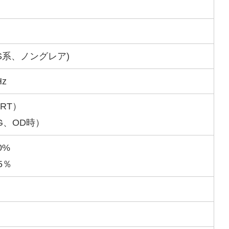
IPS系、ノングレア)
Hz
PRT）
tG、OD時）
0%
95％