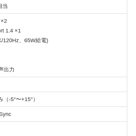
相当
 ×2
rt 1.4 ×1
4K/120Hz、65W給電)
音声出力
（-5°〜+15°）
-Sync