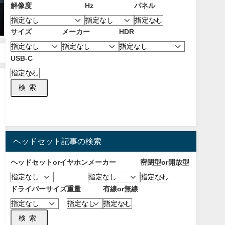
解像度
Hz
パネル
【OW2】サーバーを変更する方
【2026年8月】PS5におすすめな
法！海外サーバーにするメリッ
ゲーミングモニター！選び方と
サイズ
メーカー
HDR
トとおすすめなVPNについて！
注意点について！
【Steam版も可能】
2026年8月6日
2023年10月10日
USB-C
検索
ヘッドセット記事の検索
ヘッドセットorイヤホン
メーカー
密閉型or開放型
ドライバーサイズ
重量
有線or無線
検索