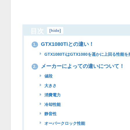
目次
[
hide
]
GTX1080Tiとの違い！
1.
GTX1080TiはGTX1080を遥かに上回る性能
メーカーによっての違いについて！
2.
値段
大きさ
消費電力
冷却性能
静音性
オーバークロック性能