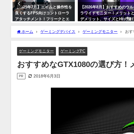
ワ
【2025年7月】エイムと操作性を
【2026年8月】おすすめのウル
使用
良くするFPS向けコントローラ
ラワイドモニター！メリット
ンキ
アタッチメント！フリークとエ
デメリット、サイズとHzの違
ルを
イムリングのメリットについ
や実際の使用感について！
て！【PS4/PS5】
ホーム
ゲーミングデバイス
ゲーミングモニター
おす
2026年8月6日
2025年7月26日
ゲーミングモニター
ゲーミングPC
おすすめなGTX1080の選び方
2018年6月3日
PR