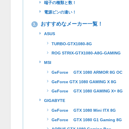
端子の種類と数！
電源ピンの違い！
おすすめなメーカー一覧！
3.
ASUS
TURBO-GTX1080-8G
ROG STRIX-GTX1080-A8G-GAMING
MSI
GeForce® GTX 1080 ARMOR 8G OC
GeForce GTX 1080 GAMING X 8G
GeForce® GTX 1080 GAMING X+ 8G
GIGABYTE
GeForce® GTX 1080 Mini ITX 8G
GeForce® GTX 1080 G1 Gaming 8G