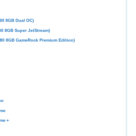
0 8GB Dual OC)
0 8GB Super JetStream)
0 8GB GameRock Premium Edition)
C
on
eme
eme＋