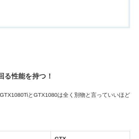
に上回る性能を持つ！
X1080TiとGTX1080は全く別物と言っていいほど
GTX