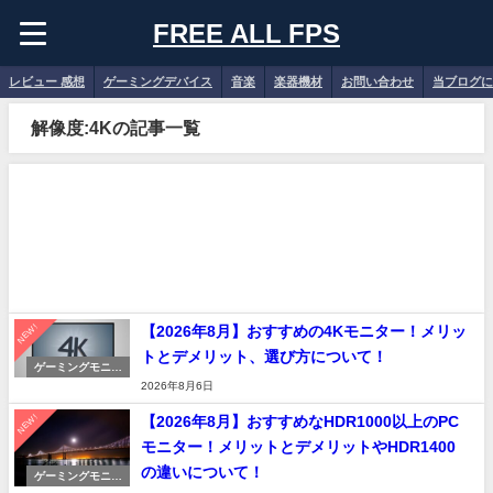
FREE ALL FPS
レビュー 感想
ゲーミングデバイス
音楽
楽器機材
お問い合わせ
当ブログに
解像度:4Kの記事一覧
NEW!
【2026年8月】おすすめの4Kモニター！メリッ
トとデメリット、選び方について！
ゲーミングモニタ
ー
2026年8月6日
NEW!
【2026年8月】おすすめなHDR1000以上のPC
モニター！メリットとデメリットやHDR1400
の違いについて！
ゲーミングモニタ
ー